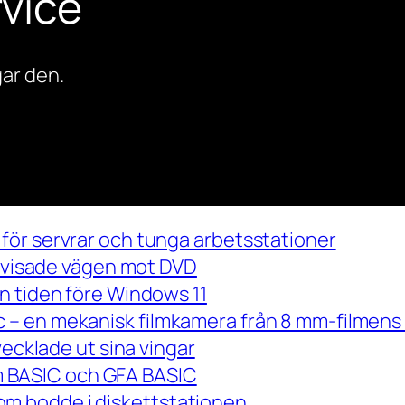
vice
ar den.
för servrar och tunga arbetsstationer
m visade vägen mot DVD
n tiden före Windows 11
– en mekanisk filmkamera från 8 mm-filmens 
vecklade ut sina vingar
 om BASIC och GFA BASIC
m bodde i diskettstationen