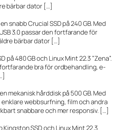
re bärbar dator […]
h en snabb Crucial SSD på 240 GB. Med
SB 3.0 passar den fortfarande för
ldre bärbar dator […]
SD på 480 GB och Linux Mint 22.3 ”Zena”.
fortfarande bra för ordbehandling, e-
…]
h en mekanisk hårddisk på 500 GB. Med
, enklare webbsurfning, film och andra
ärkbart snabbare och mer responsiv. […]
bb Kingston SSD och Linux Mint 22.3