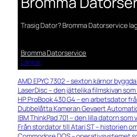
Bromma Datorser
Trasig Dator? Bromma Datorservice lag
Bromma Datorservice
Länkar
AMD EPYC 7302 – sexton kärnor byggda 
LaserDisc – den jättelika filmskivan so
HP ProBook 430 G4 – en arbetsdator frå
Dubbelåtta Kameran Gevaert Automatic 
IBM ThinkPad 701 – den lilla datorn som 
Från stordator till Atari ST – historien
Commodore DOS – operativsystemet so