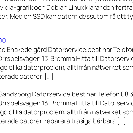
vidia-grafik och Debian Linux klarar den fort
er. Med en SSD kan datorn dessutom få ett tyd
00
ce Enskede gård Datorservice.best har Telefon
Orrspelsvägen 13, Bromma Hitta till Datorserv
d olika datorproblem, allt ifrån nätverket som
terade datorer, […]
Sandsborg Datorservice.best har Telefon 08 3
Orrspelsvägen 13, Bromma Hitta till Datorserv
d olika datorproblem, allt ifrån nätverket som
erade datorer, reparera trasiga bärbara […]