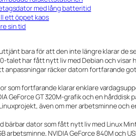
retagsdator med lång batteritid
ll ett öppet kaos
e sin tid
 uttjänt bara för att den inte längre klarar 
talet har fått nytt liv med Debian och visar h
t anpassningar räcker datorn fortfarande gott
tor som fortfarande klarar enklare vardagsuppg
IDIA GeForce GT 320M-grafik och en hårddisk p
 Linuxprojekt, även om mer arbetsminne och en
 bärbar dator som fått nytt liv med Linux Min
 GB arbetsminne, NVIDIA GeForce 840M och USB