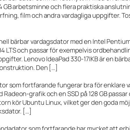
 4 GB arbetsminne och flera praktiska anslutni
ning, film och andra vardagliga uppgifter. To
onell bärbar vardagsdator med en Intel Penti
.04 LTS och passar för exempelvis ordbehandli
ppgifter. Lenovo IdeaPad 330-17IKB är en bärb
onstruktion. Den […]
ator som fortfarande fungerar bra för enklare
d Radeon-grafik och en SSD på 128 GB passar 
orn kör Ubuntu Linux, vilket ger den goda möj
ksdator. […]
andadator som fortfarande har mycket att erbju