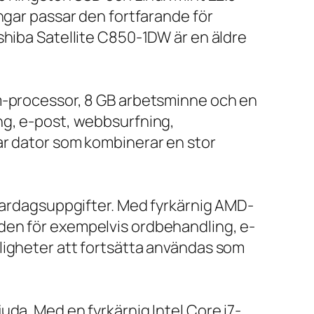
ngar passar den fortfarande för
shiba Satellite C850-1DW är en äldre
um-processor, 8 GB arbetsminne och en
ng, e-post, webbsurfning,
ar dator som kombinerar en stor
 vardagsuppgifter. Med fyrkärnig AMD-
den för exempelvis ordbehandling, e-
ligheter att fortsätta användas som
da. Med en fyrkärnig Intel Core i7-