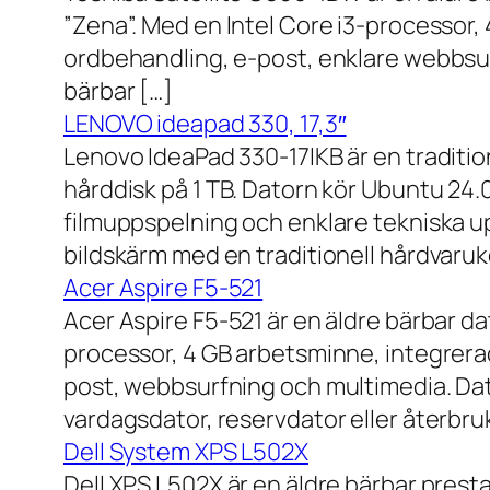
”Zena”. Med en Intel Core i3-processor,
ordbehandling, e-post, enklare webbsurf
bärbar […]
LENOVO ideapad 330, 17,3″
Lenovo IdeaPad 330-17IKB är en traditi
hårddisk på 1 TB. Datorn kör Ubuntu 24
filmuppspelning och enklare tekniska u
bildskärm med en traditionell hårdvaruk
Acer Aspire F5-521
Acer Aspire F5-521 är en äldre bärbar d
processor, 4 GB arbetsminne, integrera
post, webbsurfning och multimedia. Dat
vardagsdator, reservdator eller återbru
Dell System XPS L502X
Dell XPS L502X är en äldre bärbar prest