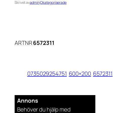
Skrivet av
admin
i
Okategoriserade
ARTNR
6572311
0735029254751
600×200
6572311
Annons
Behöver du hjälp med