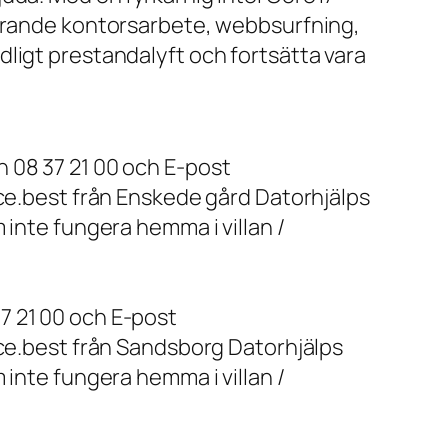
farande kontorsarbete, webbsurfning,
ligt prestandalyft och fortsätta vara
 08 37 21 00 och E-post
ice.best från Enskede gård Datorhjälps
 inte fungera hemma i villan /
7 21 00 och E-post
ice.best från Sandsborg Datorhjälps
 inte fungera hemma i villan /