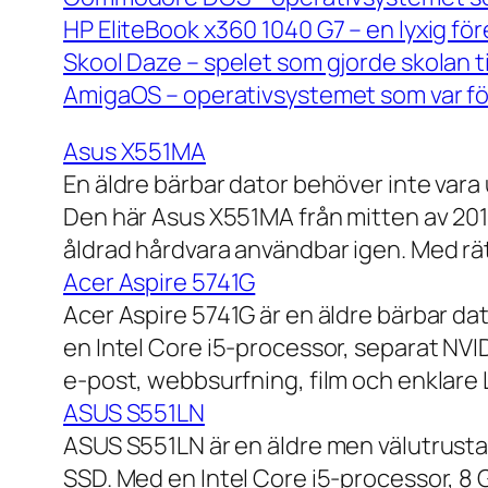
HP EliteBook x360 1040 G7 – en lyxig fö
Skool Daze – spelet som gjorde skolan ti
AmigaOS – operativsystemet som var för
Asus X551MA
En äldre bärbar dator behöver inte vara
Den här Asus X551MA från mitten av 2010-
åldrad hårdvara användbar igen. Med rät
Acer Aspire 5741G
Acer Aspire 5741G är en äldre bärbar da
en Intel Core i5-processor, separat NV
e-post, webbsurfning, film och enklare
ASUS S551LN
ASUS S551LN är en äldre men välutrustad
SSD. Med en Intel Core i5-processor, 8