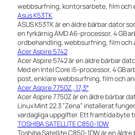
webbsurfning, kontorsarbete, film och e
Asus K53TK
ASUS K53TK är en äldre bärbar dator so
en fyrkärnig AMD A6-processor, 4 GB ar
ordbehandling, webbsurfning, film och a
Acer Aspire 5742
Acer Aspire 5742 är en äldre bärbar dato
Med en Intel Core i5-processor, 4 GB a
post, enklare webbsurfning, film och and
Acer Aspire 7750Z , 17,3″
Acer Aspire 7750Z är en äldre bärbar d
Linux Mint 22.3 ”Zena” installerat fung
vardagliga uppgifter. Ett framtida byte
TOSHIBA SATELLITE C850-1DW
Toshiba Satellite C850-1DW är en äldre 