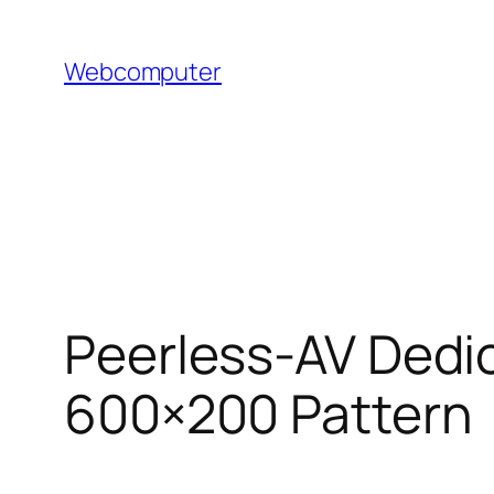
Hoppa
till
Webcomputer
innehåll
Peerless-AV Dedic
600×200 Pattern