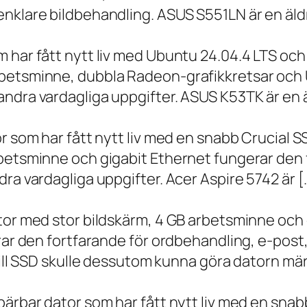
nklare bildbehandling. ASUS S551LN är en äld
m har fått nytt liv med Ubuntu 24.04.4 LTS oc
betsminne, dubbla Radeon-grafikkretsar och U
ndra vardagliga uppgifter. ASUS K53TK är en ä
r som har fått nytt liv med en snabb Crucial S
rbetsminne och gigabit Ethernet fungerar den 
ra vardagliga uppgifter. Acer Aspire 5742 är [
ator med stor bildskärm, 4 GB arbetsminne oc
erar den fortfarande för ordbehandling, e-post
 till SSD skulle dessutom kunna göra datorn m
bärbar dator som har fått nytt liv med en sna