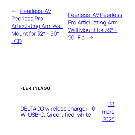
←
Peerless-AV
Peerless-AV Peerless
Peerless Pro
Pro Articulating Arm
Articulating Arm Wall
Wall Mount for 39″ –
Mount for 32″ – 50″
90″ Fla
→
LCD
FLER INLÄGG
28
DELTACO wireless charger, 10
mars
W, USB-C, Qi certified, white
2023