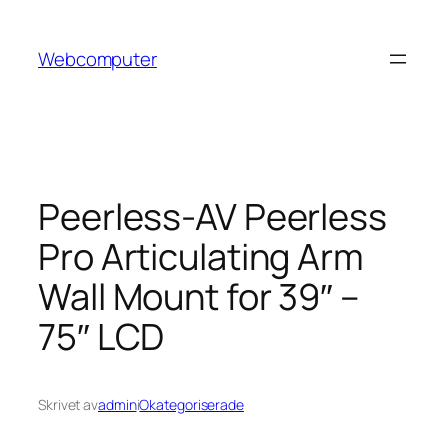
Hoppa
till
Webcomputer
innehåll
Peerless-AV Peerless
Pro Articulating Arm
Wall Mount for 39″ –
75″ LCD
Skrivet av
admin
i
Okategoriserade