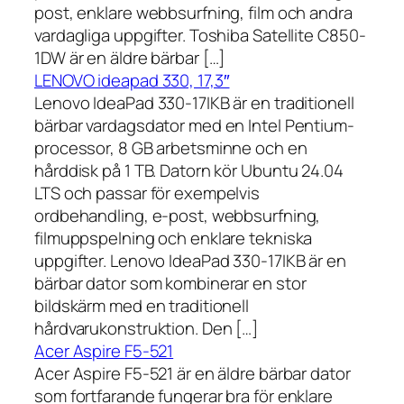
post, enklare webbsurfning, film och andra
vardagliga uppgifter. Toshiba Satellite C850-
1DW är en äldre bärbar […]
LENOVO ideapad 330, 17,3″
Lenovo IdeaPad 330-17IKB är en traditionell
bärbar vardagsdator med en Intel Pentium-
processor, 8 GB arbetsminne och en
hårddisk på 1 TB. Datorn kör Ubuntu 24.04
LTS och passar för exempelvis
ordbehandling, e-post, webbsurfning,
filmuppspelning och enklare tekniska
uppgifter. Lenovo IdeaPad 330-17IKB är en
bärbar dator som kombinerar en stor
bildskärm med en traditionell
hårdvarukonstruktion. Den […]
Acer Aspire F5-521
Acer Aspire F5-521 är en äldre bärbar dator
som fortfarande fungerar bra för enklare