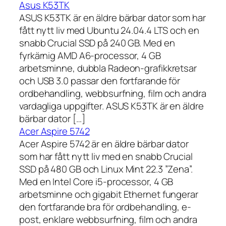
Asus K53TK
ASUS K53TK är en äldre bärbar dator som har
fått nytt liv med Ubuntu 24.04.4 LTS och en
snabb Crucial SSD på 240 GB. Med en
fyrkärnig AMD A6-processor, 4 GB
arbetsminne, dubbla Radeon-grafikkretsar
och USB 3.0 passar den fortfarande för
ordbehandling, webbsurfning, film och andra
vardagliga uppgifter. ASUS K53TK är en äldre
bärbar dator […]
Acer Aspire 5742
Acer Aspire 5742 är en äldre bärbar dator
som har fått nytt liv med en snabb Crucial
SSD på 480 GB och Linux Mint 22.3 ”Zena”.
Med en Intel Core i5-processor, 4 GB
arbetsminne och gigabit Ethernet fungerar
den fortfarande bra för ordbehandling, e-
post, enklare webbsurfning, film och andra