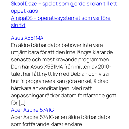
Skool Daze – spelet som gjorde skolan till ett
öppet kaos
AmigaOS – operativsystemet som var före
sin tid
Asus X551MA
En äldre bärbar dator behöver inte vara
uttjänt bara för att den inte längre klarar de
senaste och mest krävande programmen.
Den här Asus X551MA från mitten av 2010-
talet har fått nytt liv med Debian och visar
hur fri programvara kan göra enkel, åldrad
hårdvara användbar igen. Med rätt
anpassningar räcker datorn fortfarande gott
för […]
Acer Aspire 5741G
Acer Aspire 5741G är en äldre bärbar dator
som fortfarande klarar enklare