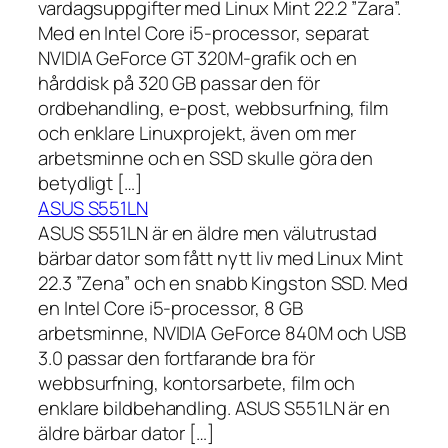
vardagsuppgifter med Linux Mint 22.2 ”Zara”.
Med en Intel Core i5-processor, separat
NVIDIA GeForce GT 320M-grafik och en
hårddisk på 320 GB passar den för
ordbehandling, e-post, webbsurfning, film
och enklare Linuxprojekt, även om mer
arbetsminne och en SSD skulle göra den
betydligt […]
ASUS S551LN
ASUS S551LN är en äldre men välutrustad
bärbar dator som fått nytt liv med Linux Mint
22.3 ”Zena” och en snabb Kingston SSD. Med
en Intel Core i5-processor, 8 GB
arbetsminne, NVIDIA GeForce 840M och USB
3.0 passar den fortfarande bra för
webbsurfning, kontorsarbete, film och
enklare bildbehandling. ASUS S551LN är en
äldre bärbar dator […]