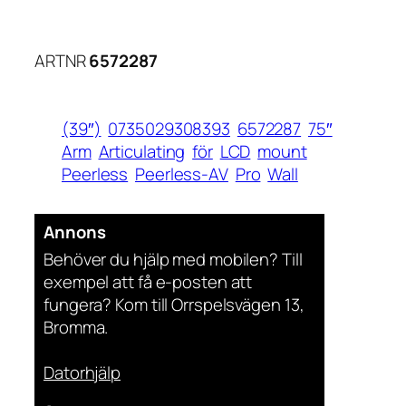
ARTNR
6572287
(39″)
0735029308393
6572287
75″
Arm
Articulating
för
LCD
mount
Peerless
Peerless-AV
Pro
Wall
Annons
Behöver du hjälp med mobilen? Till
exempel att få e-posten att
fungera? Kom till Orrspelsvägen 13,
Bromma.
Datorhjälp