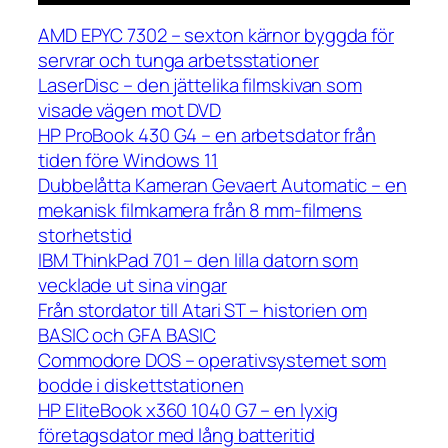
AMD EPYC 7302 – sexton kärnor byggda för
servrar och tunga arbetsstationer
LaserDisc – den jättelika filmskivan som
visade vägen mot DVD
HP ProBook 430 G4 – en arbetsdator från
tiden före Windows 11
Dubbelåtta Kameran Gevaert Automatic – en
mekanisk filmkamera från 8 mm-filmens
storhetstid
IBM ThinkPad 701 – den lilla datorn som
vecklade ut sina vingar
Från stordator till Atari ST – historien om
BASIC och GFA BASIC
Commodore DOS – operativsystemet som
bodde i diskettstationen
HP EliteBook x360 1040 G7 – en lyxig
företagsdator med lång batteritid