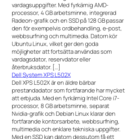
vardagsuppgifter. Med fyrkärnig AMD-
processor, 4 GB arbetsminne, integrerad
Radeon-grafik och en SSD på 128 GB passar
den för exempelvis ordbehandling, e-post,
webbsurfning och multimedia. Datorn kör
Ubuntu Linux, vilket ger den goda
möjligheter att fortsätta användas som
vardagsdator, reservdator eller
återbruksdator. […]
Dell System XPS L502X
Dell XPS L502X är en äldre bärbar
prestandadator som fortfarande har mycket
att erbjuda. Med en fyrkärnig Intel Core i7-
processor, 8 GB arbetsminne, separat
Nvidia-grafik och Debian Linux klarar den
fortfarande kontorsarbete, webbsurfning,
multimedia och enklare tekniska uppgifter.
Med en SSD kan datorn dessutom få ett