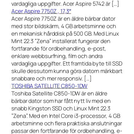
vardagliga uppgifter. Acer Aspire 5742 är […]
Acer Aspire 7750Z , 17,3″
Acer Aspire 7750Z är en äldre bärbar dator
med stor bildskärm, 4 GB arbetsminne och
en mekanisk hårddisk på 500 GB. Med Linux
Mint 22.3 ”Zena” installerat fungerar den
fortfarande för ordbehandling, e-post,
enklare webbsurfning, film och andra
vardagliga uppgifter. Ett framtida byte till SSD
skulle dessutom kunna göra datorn märkbart
snabbare och mer responsiv. […]
TOSHIBA SATELLITE C850-1DW
Toshiba Satellite C850-1DW är en äldre
bärbar dator som har fått nytt liv med en
snabb Kingston SSD och Linux Mint 22.3
”Zena”. Med en Intel Core i3-processor, 4 GB
arbetsminne och flera praktiska anslutningar
passar den fortfarande för ordbehandling, e-