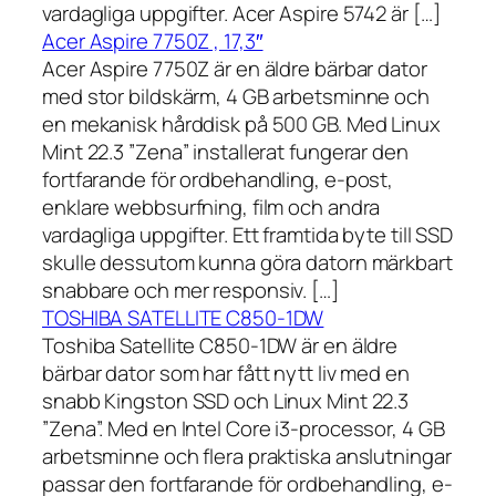
vardagliga uppgifter. Acer Aspire 5742 är […]
Acer Aspire 7750Z , 17,3″
Acer Aspire 7750Z är en äldre bärbar dator
med stor bildskärm, 4 GB arbetsminne och
en mekanisk hårddisk på 500 GB. Med Linux
Mint 22.3 ”Zena” installerat fungerar den
fortfarande för ordbehandling, e-post,
enklare webbsurfning, film och andra
vardagliga uppgifter. Ett framtida byte till SSD
skulle dessutom kunna göra datorn märkbart
snabbare och mer responsiv. […]
TOSHIBA SATELLITE C850-1DW
Toshiba Satellite C850-1DW är en äldre
bärbar dator som har fått nytt liv med en
snabb Kingston SSD och Linux Mint 22.3
”Zena”. Med en Intel Core i3-processor, 4 GB
arbetsminne och flera praktiska anslutningar
passar den fortfarande för ordbehandling, e-