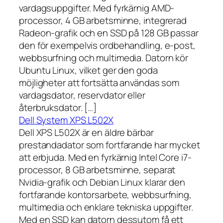
vardagsuppgifter. Med fyrkärnig AMD-
processor, 4 GB arbetsminne, integrerad
Radeon-grafik och en SSD på 128 GB passar
den för exempelvis ordbehandling, e-post,
webbsurfning och multimedia. Datorn kör
Ubuntu Linux, vilket ger den goda
möjligheter att fortsätta användas som
vardagsdator, reservdator eller
återbruksdator. […]
Dell System XPS L502X
Dell XPS L502X är en äldre bärbar
prestandadator som fortfarande har mycket
att erbjuda. Med en fyrkärnig Intel Core i7-
processor, 8 GB arbetsminne, separat
Nvidia-grafik och Debian Linux klarar den
fortfarande kontorsarbete, webbsurfning,
multimedia och enklare tekniska uppgifter.
Med en SSD kan datorn dessutom få ett