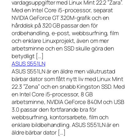
vardagsuppgifter med Linux Mint 22.2 ”Zara”.
Med en Intel Core i5-processor, separat
NVIDIA GeForce GT 320M-grafik och en
hårddisk på 320 GB passar den för
ordbehandling, e-post, webbsurfning, film
och enklare Linuxprojekt, även om mer
arbetsminne och en SSD skulle göra den
betydligt […]
ASUS S551LN
ASUS S551LN är en äldre men välutrustad
bärbar dator som fått nytt liv med Linux Mint
22.3 ”Zena” och en snabb Kingston SSD. Med
en Intel Core i5-processor, 8 GB
arbetsminne, NVIDIA GeForce 840M och USB
3.0 passar den fortfarande bra för
webbsurfning, kontorsarbete, film och
enklare bildbehandling. ASUS S551LN är en
äldre bärbar dator […]