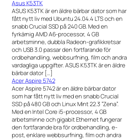
Asus K53TK
ASUS K53TK är en äldre bärbar dator som har
fått nytt liv med Ubuntu 24.04.4 LTS och en
snabb Crucial SSD på 240 GB. Med en
fyrkärnig AMD A6-processor, 4 GB
arbetsminne, dubbla Radeon-grafikkretsar
och USB 3.0 passar den fortfarande för
ordbehandling, webbsurfning, film och andra
vardagliga uppgifter. ASUS K53TK är en äldre
bärbar dator […]
Acer Aspire 5742
Acer Aspire 5742 är en äldre bärbar dator
som har fått nytt liv med en snabb Crucial
SSD på 480 GB och Linux Mint 22.3 ”Zena”.
Med en Intel Core i5-processor, 4 GB
arbetsminne och gigabit Ethernet fungerar
den fortfarande bra för ordbehandling, e-
post, enklare webbsurfning, film och andra