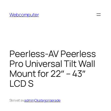
Hoppa
till
Webcomputer
innehåll
Peerless-AV Peerless
Pro Universal Tilt Wall
Mount for 22″ – 43″
LCD S
Skrivet av
admin
i
Okategoriserade