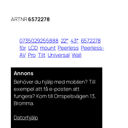
ARTNR
6572278
0735029255888
22″
43″
6572278
för
LCD
mount
Peerless
Peerless-
AV
Pro
Tilt
Universal
Wall
Annons
Behöver du hjälp med mobilen? Till
exempel att få e-posten att
fungera? Kom till Orrspelsvägen 13,
Bromma.
Datorhjälp