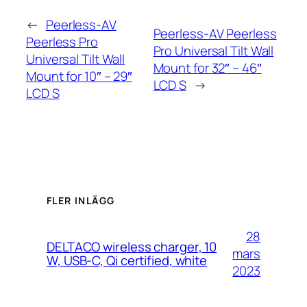
←
Peerless-AV
Peerless-AV Peerless
Peerless Pro
Pro Universal Tilt Wall
Universal Tilt Wall
Mount for 32″ – 46″
Mount for 10″ – 29″
LCD S
→
LCD S
FLER INLÄGG
28
DELTACO wireless charger, 10
mars
W, USB-C, Qi certified, white
2023