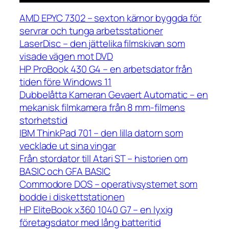
AMD EPYC 7302 – sexton kärnor byggda för
servrar och tunga arbetsstationer
LaserDisc – den jättelika filmskivan som
visade vägen mot DVD
HP ProBook 430 G4 – en arbetsdator från
tiden före Windows 11
Dubbelåtta Kameran Gevaert Automatic – en
mekanisk filmkamera från 8 mm-filmens
storhetstid
IBM ThinkPad 701 – den lilla datorn som
vecklade ut sina vingar
Från stordator till Atari ST – historien om
BASIC och GFA BASIC
Commodore DOS – operativsystemet som
bodde i diskettstationen
HP EliteBook x360 1040 G7 – en lyxig
företagsdator med lång batteritid