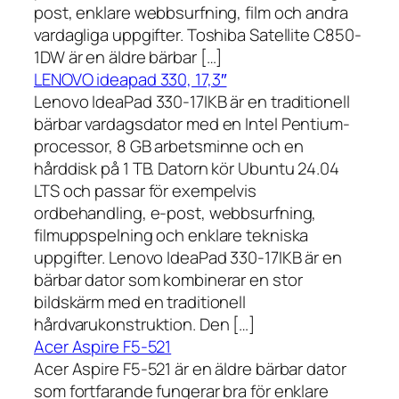
post, enklare webbsurfning, film och andra
vardagliga uppgifter. Toshiba Satellite C850-
1DW är en äldre bärbar […]
LENOVO ideapad 330, 17,3″
Lenovo IdeaPad 330-17IKB är en traditionell
bärbar vardagsdator med en Intel Pentium-
processor, 8 GB arbetsminne och en
hårddisk på 1 TB. Datorn kör Ubuntu 24.04
LTS och passar för exempelvis
ordbehandling, e-post, webbsurfning,
filmuppspelning och enklare tekniska
uppgifter. Lenovo IdeaPad 330-17IKB är en
bärbar dator som kombinerar en stor
bildskärm med en traditionell
hårdvarukonstruktion. Den […]
Acer Aspire F5-521
Acer Aspire F5-521 är en äldre bärbar dator
som fortfarande fungerar bra för enklare