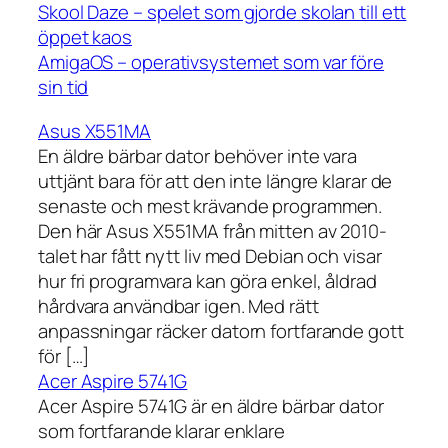
Skool Daze – spelet som gjorde skolan till ett
öppet kaos
AmigaOS – operativsystemet som var före
sin tid
Asus X551MA
En äldre bärbar dator behöver inte vara
uttjänt bara för att den inte längre klarar de
senaste och mest krävande programmen.
Den här Asus X551MA från mitten av 2010-
talet har fått nytt liv med Debian och visar
hur fri programvara kan göra enkel, åldrad
hårdvara användbar igen. Med rätt
anpassningar räcker datorn fortfarande gott
för […]
Acer Aspire 5741G
Acer Aspire 5741G är en äldre bärbar dator
som fortfarande klarar enklare