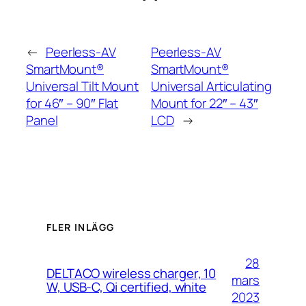
←
Peerless-AV
Peerless-AV
SmartMount®
SmartMount®
Universal Tilt Mount
Universal Articulating
for 46″ – 90″ Flat
Mount for 22″ – 43″
Panel
LCD
→
FLER INLÄGG
28
DELTACO wireless charger, 10
mars
W, USB-C, Qi certified, white
2023