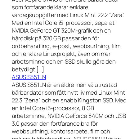
som fortfarande klarar enklare
vardagsuppgifter med Linux Mint 22.2 ”Zara”.
Med en Intel Core i5-processor, separat
NVIDIA GeForce GT 320M-grafik och en
hårddisk på 320 GB passar den för
ordbehandling, e-post, webbsurfning, film
och enklare Linuxprojekt, även om mer
arbetsminne och en SSD skulle göra den
betydligt […]
ASUS S551LN
ASUS S551LN är en äldre men välutrustad
bärbar dator som fått nytt liv med Linux Mint
22.3 ”Zena” och en snabb Kingston SSD. Med
en Intel Core i5-processor, 8 GB
arbetsminne, NVIDIA GeForce 840M och USB
3.0 passar den fortfarande bra för
webbsurfning, kontorsarbete, film och
enklare bildbehandling. ASUS S551LN är en