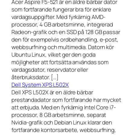
Acer Aspire F5-521 är en äldre bärbar dator
som fortfarande fungerar bra för enklare
vardagsuppgifter. Med fyrkärnig AMD-
processor, 4 GB arbetsminne, integrerad
Radeon-grafik och en SSD på 128 GB passar
den för exempelvis ordbehandling, e-post,
webbsurfning och multimedia. Datorn kör
Ubuntu Linux, vilket ger den goda
möjligheter att fortsätta användas som
vardagsdator, reservdator eller
återbruksdator. […]
Dell System XPS L502X
Dell XPS L502X är en äldre bärbar
prestandadator som fortfarande har mycket
att erbjuda. Med en fyrkärnig Intel Core i7-
processor, 8 GB arbetsminne, separat
Nvidia-grafik och Debian Linux klarar den
fortfarande kontorsarbete, webbsurfning,