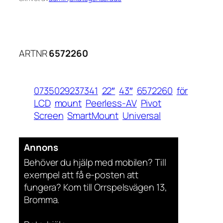
ARTNR
6572260
0735029237341
22″
43″
6572260
för
LCD
mount
Peerless-AV
Pivot
Screen
SmartMount
Universal
Annons
Behöver du hjälp med mobilen? Till
exempel att få e-posten att
fungera? Kom till Orrspelsvägen 13,
Bromma.