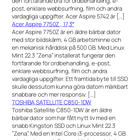
den fortfarande bra för ordbehandling, e-
post, enklare webbsurfning, film och andra
vardagliga uppgifter. Acer Aspire 5742 är […]
Acer Aspire 7750Z , 17,3″
Acer Aspire 7750Z är en äldre bärbar dator
med stor bildskärm, 4 GB arbetsminne och
en mekanisk hårddisk på 500 GB. Med Linux
Mint 22.3 ”Zena” installerat fungerar den
fortfarande för ordbehandling, e-post,
enklare webbsurfning, film och andra
vardagliga uppgifter. Ett framtida byte till SSD
skulle dessutom kunna göra datorn märkbart
snabbare och mer responsiv. […]
TOSHIBA SATELLITE C850-1DW
Toshiba Satellite C850-1DW är en äldre
bärbar dator som har fått nytt liv med en
snabb Kingston SSD och Linux Mint 22.3
”Zena”. Med en Intel Core i3-processor, 4 GB