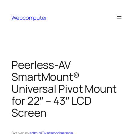
Hoppa
till
Webcomputer
innehåll
Peerless-AV
SmartMount®
Universal Pivot Mount
for 22″ – 43″ LCD
Screen
Skrivet av
admin
i
Okategoriserade