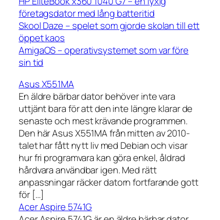
HP EliteBook x360 1040 G7 – en lyxig
företagsdator med lång batteritid
Skool Daze – spelet som gjorde skolan till ett
öppet kaos
AmigaOS – operativsystemet som var före
sin tid
Asus X551MA
En äldre bärbar dator behöver inte vara
uttjänt bara för att den inte längre klarar de
senaste och mest krävande programmen.
Den här Asus X551MA från mitten av 2010-
talet har fått nytt liv med Debian och visar
hur fri programvara kan göra enkel, åldrad
hårdvara användbar igen. Med rätt
anpassningar räcker datorn fortfarande gott
för […]
Acer Aspire 5741G
Acer Aspire 5741G är en äldre bärbar dator