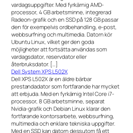
vardagsuppgifter. Med fyrkärnig AMD-
processor, 4 GB arbetsminne, integrerad
Radeon-grafik och en SSD på 128 GB passar
den för exempelvis ordbehandling, e-post,
webbsurfning och multimedia. Datorn kör
Ubuntu Linux, vilket ger den goda
möjligheter att fortsätta användas som
vardagsdator, reservdator eller
återbruksdator. […]
Dell System XPS L502X
Dell XPS L502X är en äldre bärbar
prestandadator som fortfarande har mycket
att erbjuda. Med en fyrkärnig Intel Core i7-
processor, 8 GB arbetsminne, separat
Nvidia-grafik och Debian Linux klarar den
fortfarande kontorsarbete, webbsurfning,
multimedia och enklare tekniska uppgifter.
Med en SSD kan datorn dessutom få ett