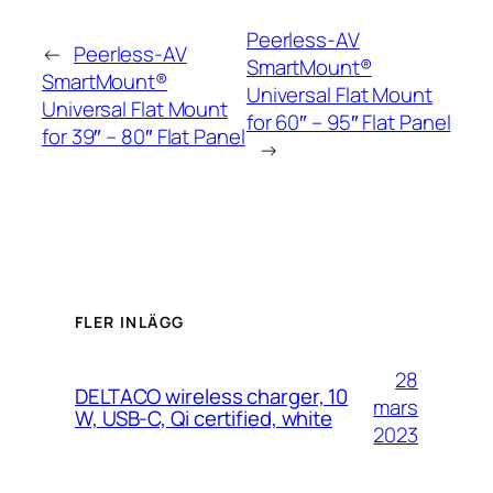
Peerless-AV
←
Peerless-AV
SmartMount®
SmartMount®
Universal Flat Mount
Universal Flat Mount
for 60″ – 95″ Flat Panel
for 39″ – 80″ Flat Panel
→
FLER INLÄGG
28
DELTACO wireless charger, 10
mars
W, USB-C, Qi certified, white
2023