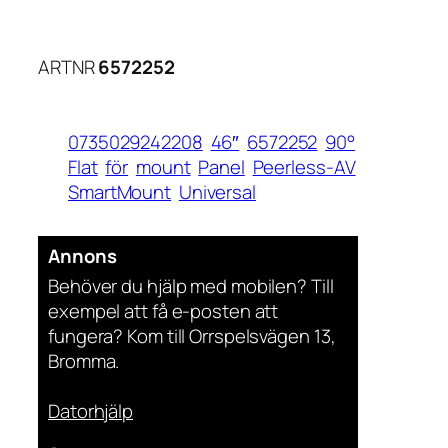
ARTNR
6572252
0735029242208
46″
6572252
90°
Flat
för
mount
Panel
Peerless-AV
SmartMount
Universal
Annons
Behöver du hjälp med mobilen? Till
exempel att få e-posten att
fungera? Kom till Orrspelsvägen 13,
Bromma.
Datorhjälp