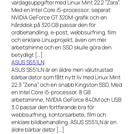
vardagsuppgifter med Linux Mint 22.2 ”Zara”.
Med en Intel Core i5-processor, separat
NVIDIA GeForce GT 320M-grafik och en
hårddisk på 320 GB passar den för
ordbehandling, e-post, webbsurfning, film
och enklare Linuxprojekt, även om mer
arbetsminne och en SSD skulle göra den
betydligt […]
ASUS S551LN
ASUS S551LN är en äldre men välutrustad
bärbar dator som fått nytt liv med Linux Mint
22.3 ”Zena” och en snabb Kingston SSD. Med
en Intel Core i5-processor, 8 GB
arbetsminne, NVIDIA GeForce 840M och USB
3.0 passar den fortfarande bra för
webbsurfning, kontorsarbete, film och
enklare bildbehandling. ASUS S551LN är en
äldre bärbar dator […]