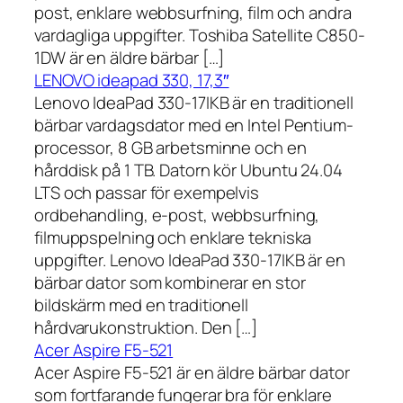
post, enklare webbsurfning, film och andra
vardagliga uppgifter. Toshiba Satellite C850-
1DW är en äldre bärbar […]
LENOVO ideapad 330, 17,3″
Lenovo IdeaPad 330-17IKB är en traditionell
bärbar vardagsdator med en Intel Pentium-
processor, 8 GB arbetsminne och en
hårddisk på 1 TB. Datorn kör Ubuntu 24.04
LTS och passar för exempelvis
ordbehandling, e-post, webbsurfning,
filmuppspelning och enklare tekniska
uppgifter. Lenovo IdeaPad 330-17IKB är en
bärbar dator som kombinerar en stor
bildskärm med en traditionell
hårdvarukonstruktion. Den […]
Acer Aspire F5-521
Acer Aspire F5-521 är en äldre bärbar dator
som fortfarande fungerar bra för enklare