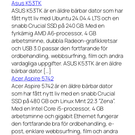
Asus K53TK
ASUS K53TK är en äldre bärbar dator som har
fått nytt liv med Ubuntu 24.04.4 LTS och en
snabb Crucial SSD på 240 GB. Med en
fyrkärnig AMD A6-processor, 4 GB
arbetsminne, dubbla Radeon-grafikkretsar
och USB 3.0 passar den fortfarande för
ordbehandling, webbsurfning, film och andra
vardagliga uppgifter. ASUS K53TK är en äldre
bärbar dator […]
Acer Aspire 5742
Acer Aspire 5742 är en äldre bärbar dator
som har fått nytt liv med en snabb Crucial
SSD på 480 GB och Linux Mint 22.3 ”Zena”.
Med en Intel Core i5-processor, 4 GB
arbetsminne och gigabit Ethernet fungerar
den fortfarande bra för ordbehandling, e-
post, enklare webbsurfning, film och andra