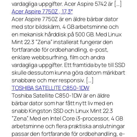
vardagliga uppgifter. Acer Aspire 5742 är […]
Acer Aspire 7750Z , 17,3″
Acer Aspire 7750Z är en äldre bärbar dator
med stor bildskärm, 4 GB arbetsminne och
en mekanisk hårddisk på 500 GB. Med Linux
Mint 22.3 ”Zena” installerat fungerar den
fortfarande för ordbehandling, e-post,
enklare webbsurfning, film och andra
vardagliga uppgifter. Ett framtida byte till SSD
skulle dessutom kunna göra datorn märkbart
snabbare och mer responsiv. […]
TOSHIBA SATELLITE C850-1DW
Toshiba Satellite C850-1DW är en äldre
bärbar dator som har fått nytt liv med en
snabb Kingston SSD och Linux Mint 22.3
”Zena”. Med en Intel Core i3-processor, 4 GB
arbetsminne och flera praktiska anslutningar
passar den fortfarande för ordbehandling, e-