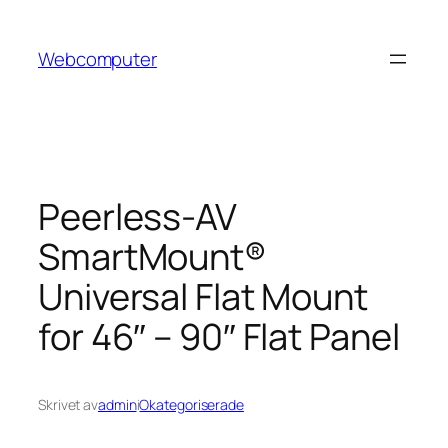
Hoppa
till
Webcomputer
innehåll
Peerless-AV
SmartMount®
Universal Flat Mount
for 46″ – 90″ Flat Panel
Skrivet av
admin
i
Okategoriserade