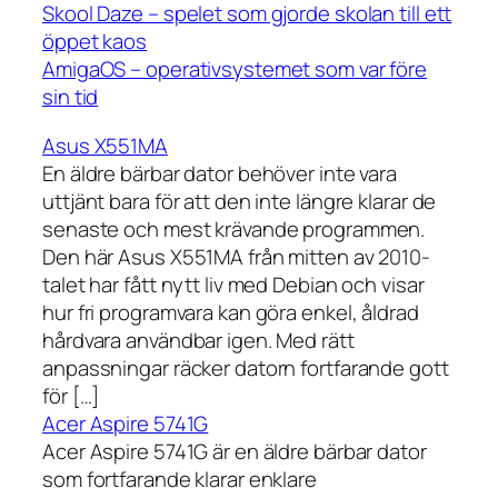
Skool Daze – spelet som gjorde skolan till ett
öppet kaos
AmigaOS – operativsystemet som var före
sin tid
Asus X551MA
En äldre bärbar dator behöver inte vara
uttjänt bara för att den inte längre klarar de
senaste och mest krävande programmen.
Den här Asus X551MA från mitten av 2010-
talet har fått nytt liv med Debian och visar
hur fri programvara kan göra enkel, åldrad
hårdvara användbar igen. Med rätt
anpassningar räcker datorn fortfarande gott
för […]
Acer Aspire 5741G
Acer Aspire 5741G är en äldre bärbar dator
som fortfarande klarar enklare