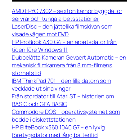
AMD EPYC 7302 – sexton kärnor byggda för
servrar och tunga arbetsstationer
LaserDisc – den jättelika filmskivan som
visade vägen mot DVD
HP ProBook 430 G4 – en arbetsdator från
tiden före Windows 11
Dubbelåtta Kameran Gevaert Automatic – en
mekanisk filmkamera från 8 mm-filmens
storhetstid
IBM ThinkPad 701 – den lilla datorn som
vecklade ut sina vingar
Från stordator till Atari ST – historien om
BASIC och GFA BASIC
Commodore DOS – operativsystemet som
bodde i diskettstationen
HP EliteBook x360 1040 G7 – en lyxig
företagsdator med lång batteritid