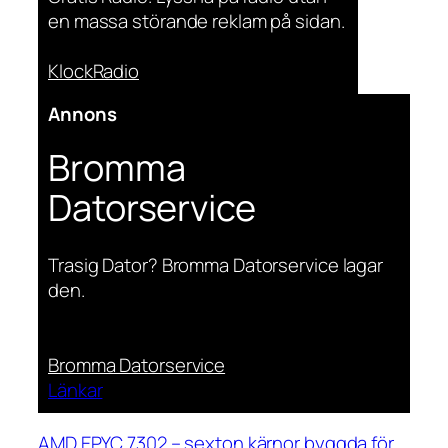
en massa störande reklam på sidan.
KlockRadio
Annons
Bromma
Datorservice
Trasig Dator? Bromma Datorservice lagar
den.
Bromma Datorservice
Länkar
AMD EPYC 7302 – sexton kärnor byggda för