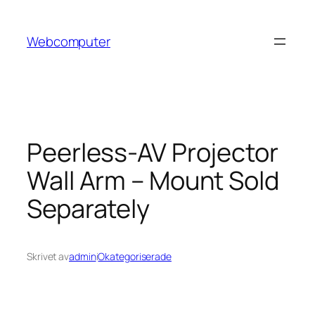
Hoppa
till
Webcomputer
innehåll
Peerless-AV Projector
Wall Arm – Mount Sold
Separately
Skrivet av
admin
i
Okategoriserade