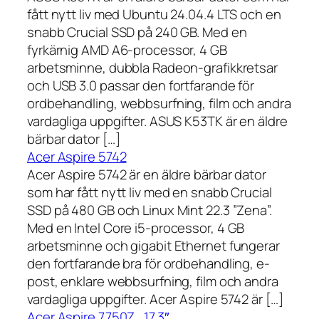
fått nytt liv med Ubuntu 24.04.4 LTS och en
snabb Crucial SSD på 240 GB. Med en
fyrkärnig AMD A6-processor, 4 GB
arbetsminne, dubbla Radeon-grafikkretsar
och USB 3.0 passar den fortfarande för
ordbehandling, webbsurfning, film och andra
vardagliga uppgifter. ASUS K53TK är en äldre
bärbar dator […]
Acer Aspire 5742
Acer Aspire 5742 är en äldre bärbar dator
som har fått nytt liv med en snabb Crucial
SSD på 480 GB och Linux Mint 22.3 ”Zena”.
Med en Intel Core i5-processor, 4 GB
arbetsminne och gigabit Ethernet fungerar
den fortfarande bra för ordbehandling, e-
post, enklare webbsurfning, film och andra
vardagliga uppgifter. Acer Aspire 5742 är […]
Acer Aspire 7750Z , 17,3″