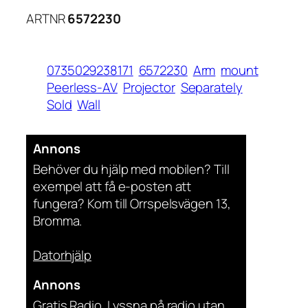
ARTNR
6572230
0735029238171
6572230
Arm
mount
Peerless-AV
Projector
Separately
Sold
Wall
Annons
Behöver du hjälp med mobilen? Till
exempel att få e-posten att
fungera? Kom till Orrspelsvägen 13,
Bromma.
Datorhjälp
Annons
Gratis Radio. Lyssna på radio utan