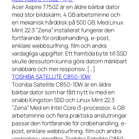
Acer Aspire 7750Z är en äldre bärbar dator
med stor bildskärm, 4 GB arbetsminne och
en mekanisk hårddisk på 500 GB. Med Linux
Mint 22.3 ”Zena” installerat fungerar den
fortfarande för ordbehandling, e-post,
enklare webbsurfning, film och andra
vardagliga uppgifter. Ett framtida byte till SSD
skulle dessutom kunna göra datorn märkbart
snabbare och mer responsiv. […]
TOSHIBA SATELLITE C850-1DW
Toshiba Satellite C850-1DW är en äldre
bärbar dator som har fått nytt liv med en
snabb Kingston SSD och Linux Mint 22.3
”Zena”. Med en Intel Core i3-processor, 4 GB
arbetsminne och flera praktiska anslutningar
passar den fortfarande för ordbehandling, e-
post, enklare webbsurfning, film och andra
vardagliga uppgifter. Toshiba Satellite C850-