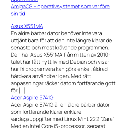
AmigaOS – operativsystemet som var före
sin tid
Asus X551MA
En äldre bärbar dator behöver inte vara
uttjänt bara för att den inte längre klarar de
senaste och mest krävande programmen.
Den här Asus X551MA från mitten av 2010-
talet har fått nytt liv med Debian och visar
hur fri programvara kan göra enkel, åldrad
hårdvara användbar igen. Med rätt
anpassningar räcker datorn fortfarande gott
för […]
Acer Aspire 5741G
Acer Aspire 5741G är en äldre bärbar dator
som fortfarande klarar enklare
vardagsuppgifter med Linux Mint 22.2 ”Zara”.
Med en Intel Core i5-processor, separat