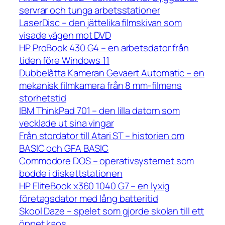
servrar och tunga arbetsstationer
LaserDisc – den jättelika filmskivan som
visade vägen mot DVD
HP ProBook 430 G4 – en arbetsdator från
tiden före Windows 11
Dubbelåtta Kameran Gevaert Automatic – en
mekanisk filmkamera från 8 mm-filmens
storhetstid
IBM ThinkPad 701 – den lilla datorn som
vecklade ut sina vingar
Från stordator till Atari ST – historien om
BASIC och GFA BASIC
Commodore DOS – operativsystemet som
bodde i diskettstationen
HP EliteBook x360 1040 G7 – en lyxig
företagsdator med lång batteritid
Skool Daze – spelet som gjorde skolan till ett
öppet kaos