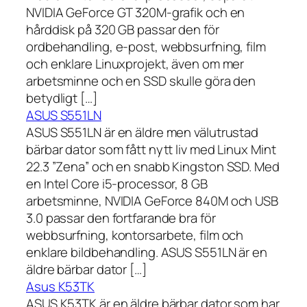
NVIDIA GeForce GT 320M-grafik och en
hårddisk på 320 GB passar den för
ordbehandling, e-post, webbsurfning, film
och enklare Linuxprojekt, även om mer
arbetsminne och en SSD skulle göra den
betydligt […]
ASUS S551LN
ASUS S551LN är en äldre men välutrustad
bärbar dator som fått nytt liv med Linux Mint
22.3 ”Zena” och en snabb Kingston SSD. Med
en Intel Core i5-processor, 8 GB
arbetsminne, NVIDIA GeForce 840M och USB
3.0 passar den fortfarande bra för
webbsurfning, kontorsarbete, film och
enklare bildbehandling. ASUS S551LN är en
äldre bärbar dator […]
Asus K53TK
ASUS K53TK är en äldre bärbar dator som har