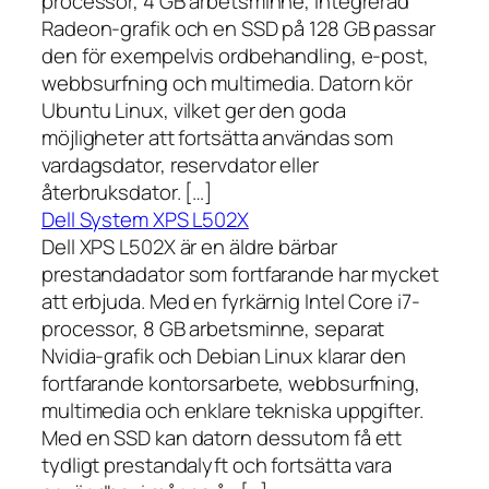
processor, 4 GB arbetsminne, integrerad
Radeon-grafik och en SSD på 128 GB passar
den för exempelvis ordbehandling, e-post,
webbsurfning och multimedia. Datorn kör
Ubuntu Linux, vilket ger den goda
möjligheter att fortsätta användas som
vardagsdator, reservdator eller
återbruksdator. […]
Dell System XPS L502X
Dell XPS L502X är en äldre bärbar
prestandadator som fortfarande har mycket
att erbjuda. Med en fyrkärnig Intel Core i7-
processor, 8 GB arbetsminne, separat
Nvidia-grafik och Debian Linux klarar den
fortfarande kontorsarbete, webbsurfning,
multimedia och enklare tekniska uppgifter.
Med en SSD kan datorn dessutom få ett
tydligt prestandalyft och fortsätta vara