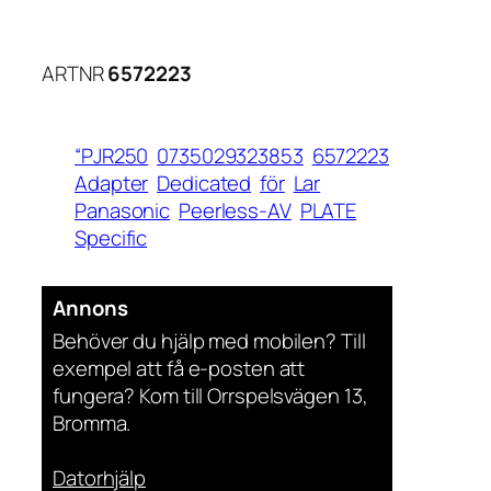
ARTNR
6572223
“PJR250
0735029323853
6572223
Adapter
Dedicated
för
Lar
Panasonic
Peerless-AV
PLATE
Specific
Annons
Behöver du hjälp med mobilen? Till
exempel att få e-posten att
fungera? Kom till Orrspelsvägen 13,
Bromma.
Datorhjälp