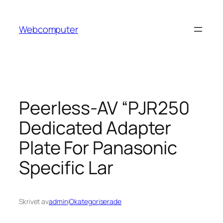
Hoppa
till
Webcomputer
innehåll
Peerless-AV “PJR250
Dedicated Adapter
Plate For Panasonic
Specific Lar
Skrivet av
admin
i
Okategoriserade