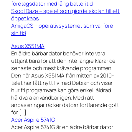
företagsdator med lång batteritid
Skool Daze – spelet som gjorde skolan till ett
öppet kaos
AmigaOS – operativsystemet som var före
sin tid
Asus X551MA
En äldre bärbar dator behöver inte vara
uttjänt bara för att den inte längre klarar de
senaste och mest krävande programmen.
Den här Asus X551MA från mitten av 2010-
talet har fått nytt liv med Debian och visar
hur fri programvara kan göra enkel, åldrad
hårdvara användbar igen. Med rätt
anpassningar räcker datorn fortfarande gott
för […]
Acer Aspire 5741G
Acer Aspire 5741G är en äldre bärbar dator