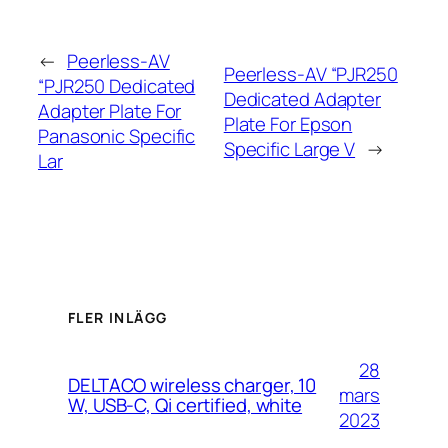
←
Peerless-AV
Peerless-AV “PJR250
“PJR250 Dedicated
Dedicated Adapter
Adapter Plate For
Plate For Epson
Panasonic Specific
Specific Large V
→
Lar
FLER INLÄGG
28
DELTACO wireless charger, 10
mars
W, USB-C, Qi certified, white
2023