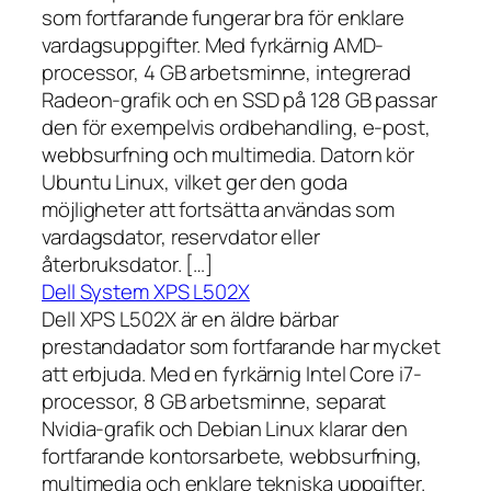
som fortfarande fungerar bra för enklare
vardagsuppgifter. Med fyrkärnig AMD-
processor, 4 GB arbetsminne, integrerad
Radeon-grafik och en SSD på 128 GB passar
den för exempelvis ordbehandling, e-post,
webbsurfning och multimedia. Datorn kör
Ubuntu Linux, vilket ger den goda
möjligheter att fortsätta användas som
vardagsdator, reservdator eller
återbruksdator. […]
Dell System XPS L502X
Dell XPS L502X är en äldre bärbar
prestandadator som fortfarande har mycket
att erbjuda. Med en fyrkärnig Intel Core i7-
processor, 8 GB arbetsminne, separat
Nvidia-grafik och Debian Linux klarar den
fortfarande kontorsarbete, webbsurfning,
multimedia och enklare tekniska uppgifter.