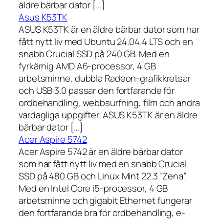
äldre bärbar dator […]
Asus K53TK
ASUS K53TK är en äldre bärbar dator som har
fått nytt liv med Ubuntu 24.04.4 LTS och en
snabb Crucial SSD på 240 GB. Med en
fyrkärnig AMD A6-processor, 4 GB
arbetsminne, dubbla Radeon-grafikkretsar
och USB 3.0 passar den fortfarande för
ordbehandling, webbsurfning, film och andra
vardagliga uppgifter. ASUS K53TK är en äldre
bärbar dator […]
Acer Aspire 5742
Acer Aspire 5742 är en äldre bärbar dator
som har fått nytt liv med en snabb Crucial
SSD på 480 GB och Linux Mint 22.3 ”Zena”.
Med en Intel Core i5-processor, 4 GB
arbetsminne och gigabit Ethernet fungerar
den fortfarande bra för ordbehandling, e-