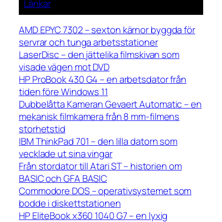
Länkar
AMD EPYC 7302 – sexton kärnor byggda för
servrar och tunga arbetsstationer
LaserDisc – den jättelika filmskivan som
visade vägen mot DVD
HP ProBook 430 G4 – en arbetsdator från
tiden före Windows 11
Dubbelåtta Kameran Gevaert Automatic – en
mekanisk filmkamera från 8 mm-filmens
storhetstid
IBM ThinkPad 701 – den lilla datorn som
vecklade ut sina vingar
Från stordator till Atari ST – historien om
BASIC och GFA BASIC
Commodore DOS – operativsystemet som
bodde i diskettstationen
HP EliteBook x360 1040 G7 – en lyxig