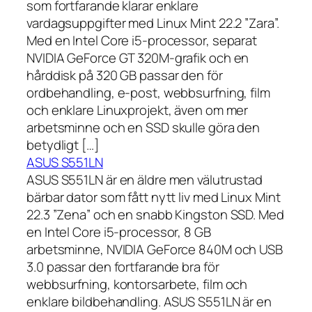
som fortfarande klarar enklare
vardagsuppgifter med Linux Mint 22.2 ”Zara”.
Med en Intel Core i5-processor, separat
NVIDIA GeForce GT 320M-grafik och en
hårddisk på 320 GB passar den för
ordbehandling, e-post, webbsurfning, film
och enklare Linuxprojekt, även om mer
arbetsminne och en SSD skulle göra den
betydligt […]
ASUS S551LN
ASUS S551LN är en äldre men välutrustad
bärbar dator som fått nytt liv med Linux Mint
22.3 ”Zena” och en snabb Kingston SSD. Med
en Intel Core i5-processor, 8 GB
arbetsminne, NVIDIA GeForce 840M och USB
3.0 passar den fortfarande bra för
webbsurfning, kontorsarbete, film och
enklare bildbehandling. ASUS S551LN är en