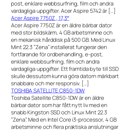
post, enklare webbsurfning, film och andra
vardagliga uppgifter. Acer Aspire 5742 är […]
Acer Aspire 7750Z , 17,3″
Acer Aspire 7750Z är en äldre bärbar dator
med stor bildskärm, 4 GB arbetsminne och
en mekanisk hårddisk på 500 GB. Med Linux
Mint 22.3 ”Zena” installerat fungerar den
fortfarande för ordbehandling, e-post,
enklare webbsurfning, film och andra
vardagliga uppgifter. Ett framtida byte till SSD
skulle dessutom kunna göra datorn märkbart
snabbare och mer responsiv. […]
TOSHIBA SATELLITE C850-1DW
Toshiba Satellite C850-1DW är en äldre
bärbar dator som har fått nytt liv med en
snabb Kingston SSD och Linux Mint 22.3
”Zena”. Med en Intel Core i3-processor, 4 GB
arbetsminne och flera praktiska anslutningar