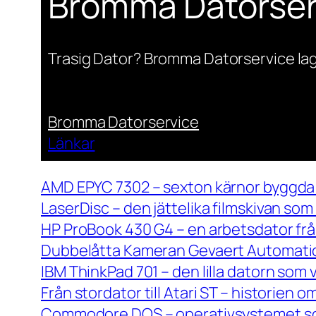
Bromma Datorser
Trasig Dator? Bromma Datorservice lag
Bromma Datorservice
Länkar
AMD EPYC 7302 – sexton kärnor byggda 
LaserDisc – den jättelika filmskivan so
HP ProBook 430 G4 – en arbetsdator frå
Dubbelåtta Kameran Gevaert Automatic 
IBM ThinkPad 701 – den lilla datorn som 
Från stordator till Atari ST – historien
Commodore DOS – operativsystemet so