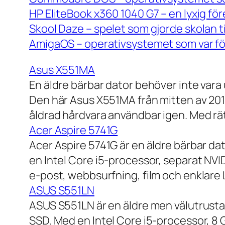
HP EliteBook x360 1040 G7 – en lyxig fö
Skool Daze – spelet som gjorde skolan ti
AmigaOS – operativsystemet som var för
Asus X551MA
En äldre bärbar dator behöver inte vara
Den här Asus X551MA från mitten av 2010-
åldrad hårdvara användbar igen. Med rät
Acer Aspire 5741G
Acer Aspire 5741G är en äldre bärbar da
en Intel Core i5-processor, separat NV
e-post, webbsurfning, film och enklare
ASUS S551LN
ASUS S551LN är en äldre men välutrustad
SSD. Med en Intel Core i5-processor, 8