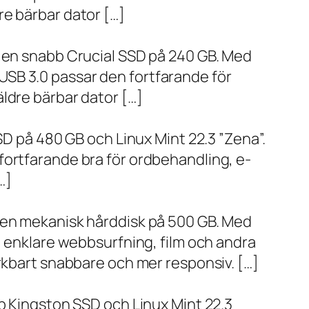
re bärbar dator […]
h en snabb Crucial SSD på 240 GB. Med
SB 3.0 passar den fortfarande för
ldre bärbar dator […]
SD på 480 GB och Linux Mint 22.3 ”Zena”.
fortfarande bra för ordbehandling, e-
…]
h en mekanisk hårddisk på 500 GB. Med
, enklare webbsurfning, film och andra
ärkbart snabbare och mer responsiv. […]
bb Kingston SSD och Linux Mint 22.3