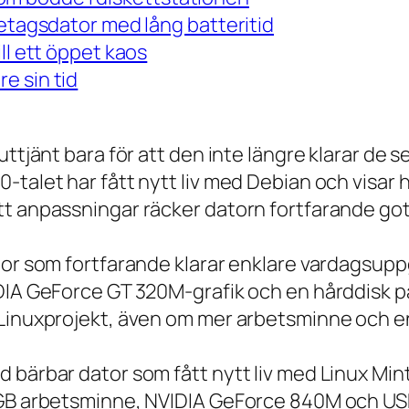
retagsdator med lång batteritid
ll ett öppet kaos
e sin tid
 uttjänt bara för att den inte längre klarar 
talet har fått nytt liv med Debian och visar h
t anpassningar räcker datorn fortfarande gott
tor som fortfarande klarar enklare vardagsuppg
IDIA GeForce GT 320M-grafik och en hårddisk p
 Linuxprojekt, även om mer arbetsminne och en
 bärbar dator som fått nytt liv med Linux Min
 GB arbetsminne, NVIDIA GeForce 840M och USB