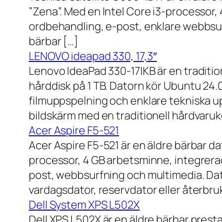
”Zena”. Med en Intel Core i3-processor,
ordbehandling, e-post, enklare webbsurf
bärbar […]
LENOVO ideapad 330, 17,3″
Lenovo IdeaPad 330-17IKB är en traditi
hårddisk på 1 TB. Datorn kör Ubuntu 24
filmuppspelning och enklare tekniska u
bildskärm med en traditionell hårdvaruk
Acer Aspire F5-521
Acer Aspire F5-521 är en äldre bärbar d
processor, 4 GB arbetsminne, integrera
post, webbsurfning och multimedia. Dat
vardagsdator, reservdator eller återbru
Dell System XPS L502X
Dell XPS L502X är en äldre bärbar prest