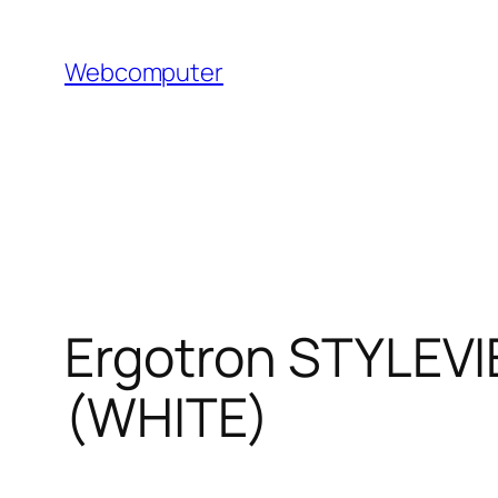
Hoppa
till
Webcomputer
innehåll
Ergotron STYLEV
(WHITE)