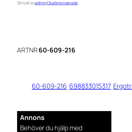
Skrivet av
admin
i
Okategoriserade
ARTNR
60-609-216
60-609-216
698833015317
Ergot
Annons
Behöver du hjälp med