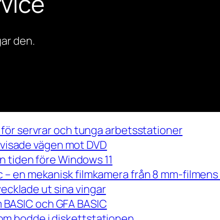
vice
ar den.
för servrar och tunga arbetsstationer
m visade vägen mot DVD
n tiden före Windows 11
– en mekanisk filmkamera från 8 mm-filmens 
vecklade ut sina vingar
 om BASIC och GFA BASIC
m bodde i diskettstationen