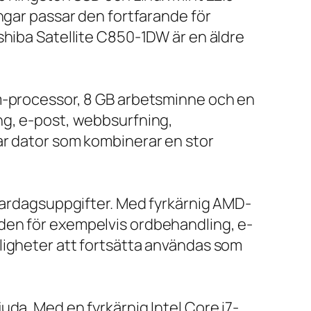
ngar passar den fortfarande för
shiba Satellite C850-1DW är en äldre
um-processor, 8 GB arbetsminne och en
ng, e-post, webbsurfning,
ar dator som kombinerar en stor
 vardagsuppgifter. Med fyrkärnig AMD-
den för exempelvis ordbehandling, e-
ligheter att fortsätta användas som
da. Med en fyrkärnig Intel Core i7-