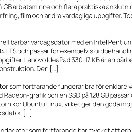
 4 GB arbetsminne och flera praktiska anslutni
ning, film och andra vardagliga uppgifter. To
onell bärbar vardagsdator med en Intel Penti
.04 LTS och passar för exempelvis ordbehandli
ppgifter. Lenovo IdeaPad 330-17IKB är en bärb
onstruktion. Den […]
ator som fortfarande fungerar bra för enklare
d Radeon-grafik och en SSD på 128 GB passar 
orn kör Ubuntu Linux, vilket ger den goda möj
ksdator. […]
andadator som fortfarande har mycket att erbju