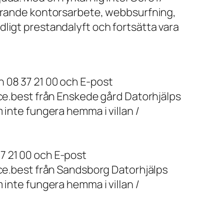
farande kontorsarbete, webbsurfning,
ligt prestandalyft och fortsätta vara
 08 37 21 00 och E-post
ice.best från Enskede gård Datorhjälps
 inte fungera hemma i villan /
7 21 00 och E-post
ice.best från Sandsborg Datorhjälps
 inte fungera hemma i villan /