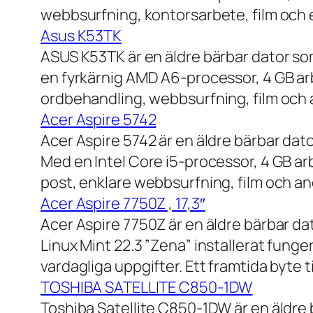
webbsurfning, kontorsarbete, film och e
Asus K53TK
ASUS K53TK är en äldre bärbar dator so
en fyrkärnig AMD A6-processor, 4 GB ar
ordbehandling, webbsurfning, film och a
Acer Aspire 5742
Acer Aspire 5742 är en äldre bärbar dato
Med en Intel Core i5-processor, 4 GB a
post, enklare webbsurfning, film och and
Acer Aspire 7750Z , 17,3″
Acer Aspire 7750Z är en äldre bärbar d
Linux Mint 22.3 ”Zena” installerat fung
vardagliga uppgifter. Ett framtida byte
TOSHIBA SATELLITE C850-1DW
Toshiba Satellite C850-1DW är en äldre 