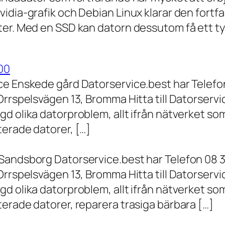
vidia-grafik och Debian Linux klarar den fort
er. Med en SSD kan datorn dessutom få ett tyd
00
ce Enskede gård Datorservice.best har Telefon
Orrspelsvägen 13, Bromma Hitta till Datorserv
d olika datorproblem, allt ifrån nätverket som
terade datorer, […]
Sandsborg Datorservice.best har Telefon 08 3
Orrspelsvägen 13, Bromma Hitta till Datorserv
d olika datorproblem, allt ifrån nätverket som
erade datorer, reparera trasiga bärbara […]