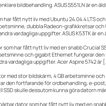
nklare bildbehandling. ASUS S551LN är en äld
m har fått nytt liv med Ubuntu 24.04.4 LTS oc
betsminne, dubbla Radeon-grafikkretsar och U
ndra vardagliga uppgifter. ASUS K53TK är en ä
r som har fått nytt liv med en snabb Crucial S
rbetsminne och gigabit Ethernet fungerar den 
ra vardagliga uppgifter. Acer Aspire 5742 är [
ator med stor bildskärm, 4 GB arbetsminne oc
erar den fortfarande för ordbehandling, e-post
 till SSD skulle dessutom kunna göra datorn m
bärbar dator som har fått nytt liv med en sna