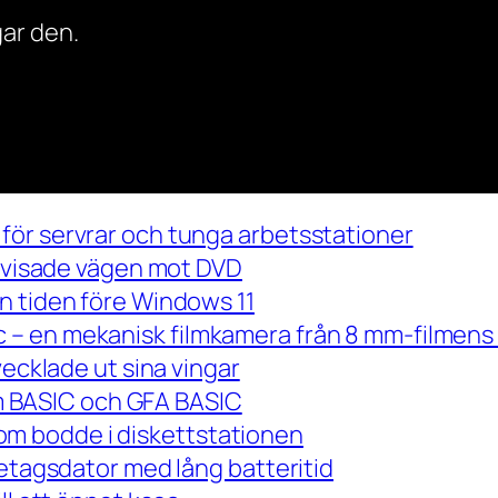
ar den.
för servrar och tunga arbetsstationer
m visade vägen mot DVD
n tiden före Windows 11
– en mekanisk filmkamera från 8 mm-filmens 
vecklade ut sina vingar
 om BASIC och GFA BASIC
m bodde i diskettstationen
retagsdator med lång batteritid