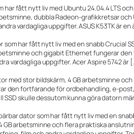
m har fått nytt liv med Ubuntu 24.04.4 LTS oc
betsminne, dubbla Radeon-grafikkretsar och U
ndra vardagliga uppgifter. ASUS K53TK är en ä
r som har fått nytt liv med en snabb Crucial S
rbetsminne och gigabit Ethernet fungerar den 
ra vardagliga uppgifter. Acer Aspire 5742 är [
ator med stor bildskärm, 4 GB arbetsminne oc
erar den fortfarande för ordbehandling, e-post
 till SSD skulle dessutom kunna göra datorn m
bärbar dator som har fått nytt liv med en sna
 4 GB arbetsminne och flera praktiska anslutni
ning, film och andra vardagliga uppgifter. To