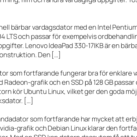
onell bärbar vardagsdator med en Intel Penti
.04 LTS och passar för exempelvis ordbehandli
ppgifter. Lenovo IdeaPad 330-17IKB är en bärb
onstruktion. Den […]
ator som fortfarande fungerar bra för enklare
d Radeon-grafik och en SSD på 128 GB passar 
orn kör Ubuntu Linux, vilket ger den goda möj
ksdator. […]
andadator som fortfarande har mycket att erbju
vidia-grafik och Debian Linux klarar den fort