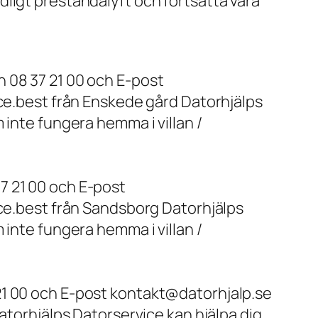
ligt prestandalyft och fortsätta vara
 08 37 21 00 och E-post
ice.best från Enskede gård Datorhjälps
 inte fungera hemma i villan /
7 21 00 och E-post
ice.best från Sandsborg Datorhjälps
 inte fungera hemma i villan /
21 00 och E-post kontakt@datorhjalp.se
atorhjälps Datorservice kan hjälpa dig