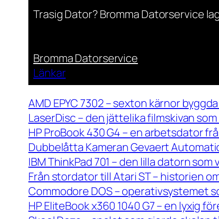
Trasig Dator? Bromma Datorservice lag
Bromma Datorservice
Länkar
AMD EPYC 7302 – sexton kärnor byggda 
LaserDisc – den jättelika filmskivan so
HP ProBook 430 G4 – en arbetsdator frå
Dubbelåtta Kameran Gevaert Automatic 
IBM ThinkPad 701 – den lilla datorn som 
Från stordator till Atari ST – historien
Commodore DOS – operativsystemet so
HP EliteBook x360 1040 G7 – en lyxig fö