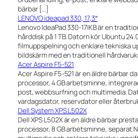
bärbar […]
LENOVO ideapad 330, 17,3″
Lenovo IdeaPad 330-17IKB är en traditi
hårddisk på 1 TB. Datorn kör Ubuntu 24
filmuppspelning och enklare tekniska u
bildskärm med en traditionell hårdvaruk
Acer Aspire F5-521
Acer Aspire F5-521 är en äldre bärbar d
processor, 4 GB arbetsminne, integrera
post, webbsurfning och multimedia. Dat
vardagsdator, reservdator eller återbru
Dell System XPS L502X
Dell XPS L502X är en äldre bärbar prest
processor, 8 GB arbetsminne, separat N