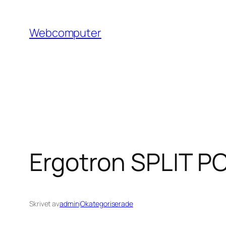
Hoppa
till
Webcomputer
innehåll
Ergotron SPLIT 
Skrivet av
admin
i
Okategoriserade