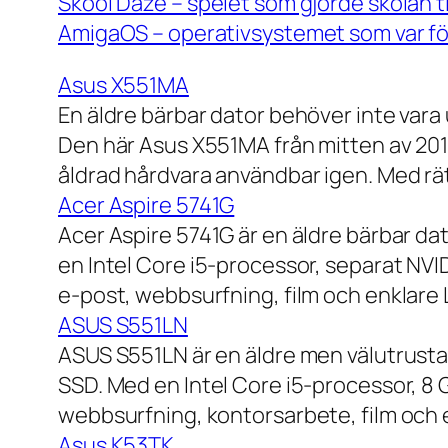
Skool Daze – spelet som gjorde skolan ti
AmigaOS – operativsystemet som var för
Asus X551MA
En äldre bärbar dator behöver inte vara
Den här Asus X551MA från mitten av 2010-
åldrad hårdvara användbar igen. Med rät
Acer Aspire 5741G
Acer Aspire 5741G är en äldre bärbar da
en Intel Core i5-processor, separat NV
e-post, webbsurfning, film och enklare
ASUS S551LN
ASUS S551LN är en äldre men välutrustad
SSD. Med en Intel Core i5-processor, 8
webbsurfning, kontorsarbete, film och e
Asus K53TK