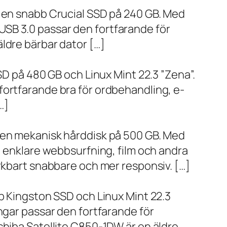
h en snabb Crucial SSD på 240 GB. Med
SB 3.0 passar den fortfarande för
ldre bärbar dator […]
SD på 480 GB och Linux Mint 22.3 ”Zena”.
fortfarande bra för ordbehandling, e-
…]
h en mekanisk hårddisk på 500 GB. Med
, enklare webbsurfning, film och andra
ärkbart snabbare och mer responsiv. […]
bb Kingston SSD och Linux Mint 22.3
ngar passar den fortfarande för
shiba Satellite C850-1DW är en äldre