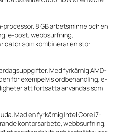
um-processor, 8 GB arbetsminne och en
ng, e-post, webbsurfning,
ar dator som kombinerar en stor
 vardagsuppgifter. Med fyrkärnig AMD-
den för exempelvis ordbehandling, e-
ligheter att fortsätta användas som
da. Med en fyrkärnig Intel Core i7-
farande kontorsarbete, webbsurfning,