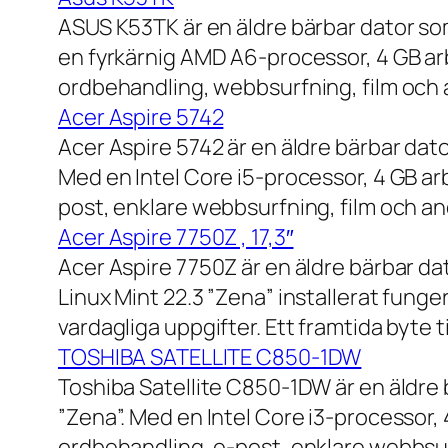
ASUS K53TK är en äldre bärbar dator so
en fyrkärnig AMD A6-processor, 4 GB ar
ordbehandling, webbsurfning, film och a
Acer Aspire 5742
Acer Aspire 5742 är en äldre bärbar dato
Med en Intel Core i5-processor, 4 GB a
post, enklare webbsurfning, film och and
Acer Aspire 7750Z , 17,3″
Acer Aspire 7750Z är en äldre bärbar d
Linux Mint 22.3 ”Zena” installerat fung
vardagliga uppgifter. Ett framtida byte
TOSHIBA SATELLITE C850-1DW
Toshiba Satellite C850-1DW är en äldre 
”Zena”. Med en Intel Core i3-processor,
ordbehandling, e-post, enklare webbsurf