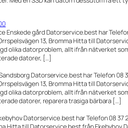
er. Med en SSD kan datorn dessutom få ett tyd
00
ce Enskede gård Datorservice.best har Telefon
Orrspelsvägen 13, Bromma Hitta till Datorserv
d olika datorproblem, allt ifrån nätverket som
terade datorer, […]
Sandsborg Datorservice.best har Telefon 08 3
Orrspelsvägen 13, Bromma Hitta till Datorserv
d olika datorproblem, allt ifrån nätverket som
erade datorer, reparera trasiga bärbara […]
kebyhov Datorservice.best har Telefon 08 37 
a Hitta till Datorservice.best från Ekebyhov D