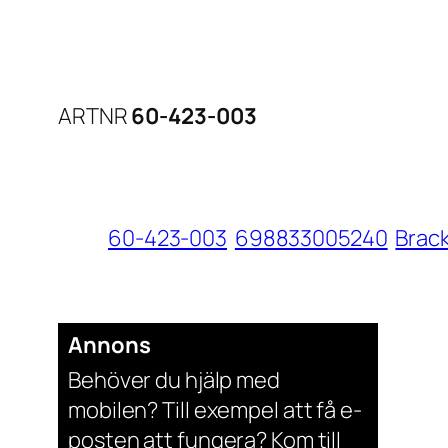
ARTNR
60-423-003
60-423-003
698833005240
Brac
Annons
Behöver du hjälp med
mobilen? Till exempel att få e-
posten att fungera? Kom till