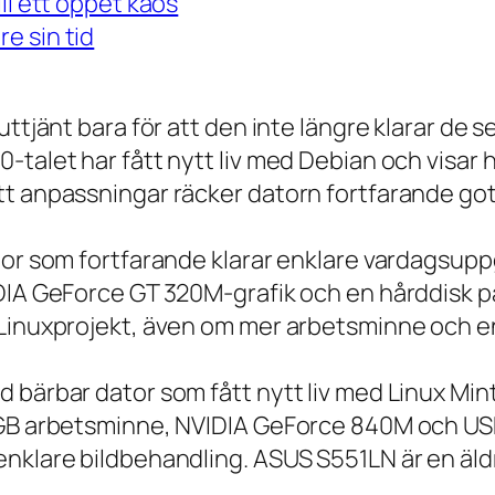
ll ett öppet kaos
e sin tid
 uttjänt bara för att den inte längre klarar 
talet har fått nytt liv med Debian och visar h
t anpassningar räcker datorn fortfarande gott
tor som fortfarande klarar enklare vardagsuppg
IDIA GeForce GT 320M-grafik och en hårddisk p
 Linuxprojekt, även om mer arbetsminne och en
 bärbar dator som fått nytt liv med Linux Min
 GB arbetsminne, NVIDIA GeForce 840M och USB
nklare bildbehandling. ASUS S551LN är en äld