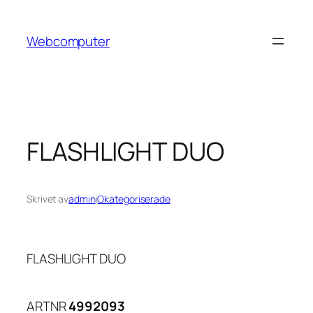
Hoppa
till
Webcomputer
innehåll
FLASHLIGHT DUO
Skrivet av
admin
i
Okategoriserade
FLASHLIGHT DUO
ARTNR
4992093