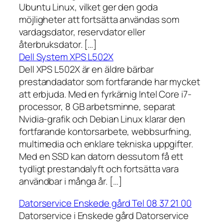
Ubuntu Linux, vilket ger den goda
möjligheter att fortsätta användas som
vardagsdator, reservdator eller
återbruksdator. […]
Dell System XPS L502X
Dell XPS L502X är en äldre bärbar
prestandadator som fortfarande har mycket
att erbjuda. Med en fyrkärnig Intel Core i7-
processor, 8 GB arbetsminne, separat
Nvidia-grafik och Debian Linux klarar den
fortfarande kontorsarbete, webbsurfning,
multimedia och enklare tekniska uppgifter.
Med en SSD kan datorn dessutom få ett
tydligt prestandalyft och fortsätta vara
användbar i många år. […]
Datorservice Enskede gård Tel 08 37 21 00
Datorservice i Enskede gård Datorservice