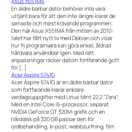
Asus X551MA
En äldre bärbar dator behöver inte vara
uttjänt bara för att den inte längre klarar de
senaste och mest krävande programmen.
Den här Asus X551MA från mitten av 2010-
talet har fått nytt liv med Debian och visar
hur fri programvara kan göra enkel, åldrad
hårdvara användbar igen. Med rätt
anpassningar räcker datorn fortfarande gott
för […]
Acer Aspire 5741G
Acer Aspire 5741G är en äldre bärbar dator
som fortfarande klarar enklare
vardagsuppgifter med Linux Mint 22.2 ”Zara”.
Med en Intel Core i5-processor, separat
NVIDIA GeForce GT 320M-grafik och en
hårddisk på 320 GB passar den för
ordbehandling, e-post, webbsurfning, film