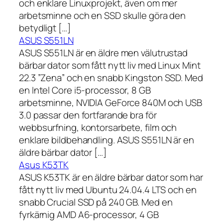
och enklare Linuxprojekt, även om mer
arbetsminne och en SSD skulle göra den
betydligt […]
ASUS S551LN
ASUS S551LN är en äldre men välutrustad
bärbar dator som fått nytt liv med Linux Mint
22.3 ”Zena” och en snabb Kingston SSD. Med
en Intel Core i5-processor, 8 GB
arbetsminne, NVIDIA GeForce 840M och USB
3.0 passar den fortfarande bra för
webbsurfning, kontorsarbete, film och
enklare bildbehandling. ASUS S551LN är en
äldre bärbar dator […]
Asus K53TK
ASUS K53TK är en äldre bärbar dator som har
fått nytt liv med Ubuntu 24.04.4 LTS och en
snabb Crucial SSD på 240 GB. Med en
fyrkärnig AMD A6-processor, 4 GB