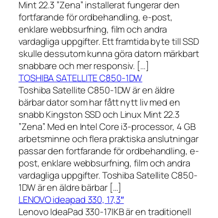
Mint 22.3 ”Zena” installerat fungerar den
fortfarande för ordbehandling, e-post,
enklare webbsurfning, film och andra
vardagliga uppgifter. Ett framtida byte till SSD
skulle dessutom kunna göra datorn märkbart
snabbare och mer responsiv. […]
TOSHIBA SATELLITE C850-1DW
Toshiba Satellite C850-1DW är en äldre
bärbar dator som har fått nytt liv med en
snabb Kingston SSD och Linux Mint 22.3
”Zena”. Med en Intel Core i3-processor, 4 GB
arbetsminne och flera praktiska anslutningar
passar den fortfarande för ordbehandling, e-
post, enklare webbsurfning, film och andra
vardagliga uppgifter. Toshiba Satellite C850-
1DW är en äldre bärbar […]
LENOVO ideapad 330, 17,3″
Lenovo IdeaPad 330-17IKB är en traditionell