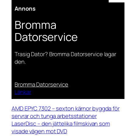
Annons
Bromma
Datorservice
Trasig Dator? Bromma Datorservice lagar
den.
Bromma Datorservice
Länkar
AMD EPYC 7302 – sexton kärnor byggda för
servrar och tunga arbetsstationer
LaserDisc – den jättelika filmskivan som
visade vägen mot DVD