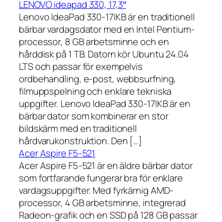
LENOVO ideapad 330, 17,3″
Lenovo IdeaPad 330-17IKB är en traditionell
bärbar vardagsdator med en Intel Pentium-
processor, 8 GB arbetsminne och en
hårddisk på 1 TB. Datorn kör Ubuntu 24.04
LTS och passar för exempelvis
ordbehandling, e-post, webbsurfning,
filmuppspelning och enklare tekniska
uppgifter. Lenovo IdeaPad 330-17IKB är en
bärbar dator som kombinerar en stor
bildskärm med en traditionell
hårdvarukonstruktion. Den […]
Acer Aspire F5-521
Acer Aspire F5-521 är en äldre bärbar dator
som fortfarande fungerar bra för enklare
vardagsuppgifter. Med fyrkärnig AMD-
processor, 4 GB arbetsminne, integrerad
Radeon-grafik och en SSD på 128 GB passar