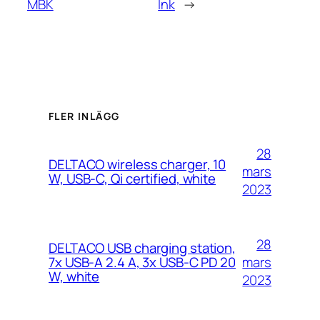
MBK
Ink
→
FLER INLÄGG
28
DELTACO wireless charger, 10
mars
W, USB-C, Qi certified, white
2023
28
DELTACO USB charging station,
mars
7x USB-A 2.4 A, 3x USB-C PD 20
W, white
2023