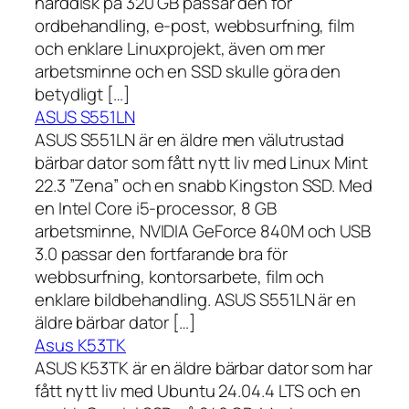
hårddisk på 320 GB passar den för
ordbehandling, e-post, webbsurfning, film
och enklare Linuxprojekt, även om mer
arbetsminne och en SSD skulle göra den
betydligt […]
ASUS S551LN
ASUS S551LN är en äldre men välutrustad
bärbar dator som fått nytt liv med Linux Mint
22.3 ”Zena” och en snabb Kingston SSD. Med
en Intel Core i5-processor, 8 GB
arbetsminne, NVIDIA GeForce 840M och USB
3.0 passar den fortfarande bra för
webbsurfning, kontorsarbete, film och
enklare bildbehandling. ASUS S551LN är en
äldre bärbar dator […]
Asus K53TK
ASUS K53TK är en äldre bärbar dator som har
fått nytt liv med Ubuntu 24.04.4 LTS och en