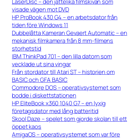
LaserDisc – den jättelika filmskivan som
visade vägen mot DVD
HP ProBook 430 G4 – en arbetsdator från
tiden före Windows 11
Dubbelåtta Kameran Gevaert Automatic – en
mekanisk filmkamera från 8 mm-filmens
storhetstid
IBM ThinkPad 701 – den lilla datorn som
vecklade ut sina vingar
Från stordator till Atari ST – historien om
BASIC och GFA BASIC
Commodore DOS – operativsystemet som
bodde i diskettstationen
HP EliteBook x360 1040 G7 – en lyxig
företagsdator med lång batteritid
Skool Daze – spelet som gjorde skolan till ett
öppet kaos
AmigaOS – operativsystemet som var före