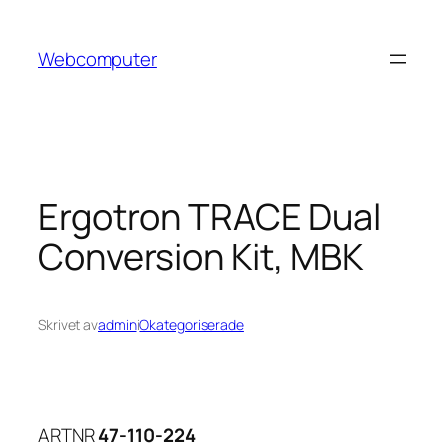
Hoppa
till
Webcomputer
innehåll
Ergotron TRACE Dual
Conversion Kit, MBK
Skrivet av
admin
i
Okategoriserade
ARTNR
47-110-224