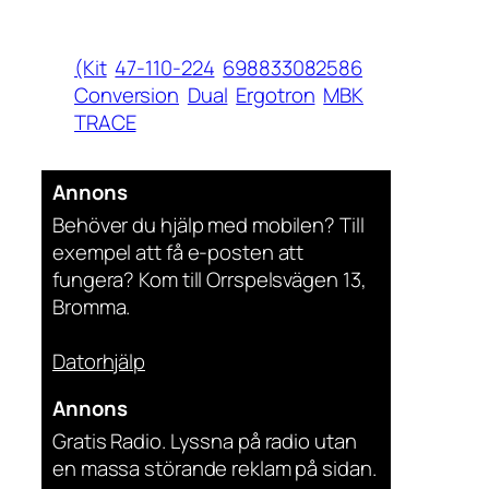
(Kit
47-110-224
698833082586
Conversion
Dual
Ergotron
MBK
TRACE
Annons
Behöver du hjälp med mobilen? Till
exempel att få e-posten att
fungera? Kom till Orrspelsvägen 13,
Bromma.
Datorhjälp
Annons
Gratis Radio. Lyssna på radio utan
en massa störande reklam på sidan.