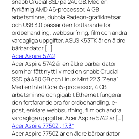
snabb Crucial SSD på 240 GB. Med en
fyrkärnig AMD A6-processor, 4 GB
arbetsminne, dubbla Radeon-grafikkretsar
och USB 3.0 passar den fortfarande för
ordbehandling, webbsurfning, film och andra
vardagliga uppgifter. ASUS K53TK är en äldre
bärbar dator […]
Acer Aspire 5742
Acer Aspire 5742 är en äldre bärbar dator
som har fått nytt liv med en snabb Crucial
SSD på 480 GB och Linux Mint 22.3 ”Zena”.
Med en Intel Core i5-processor, 4 GB
arbetsminne och gigabit Ethernet fungerar
den fortfarande bra för ordbehandling, e-
post, enklare webbsurfning, film och andra
vardagliga uppgifter. Acer Aspire 5742 är […]
Acer Aspire 7750Z , 17,3″
Acer Aspire 7750Z är en äldre bärbar dator