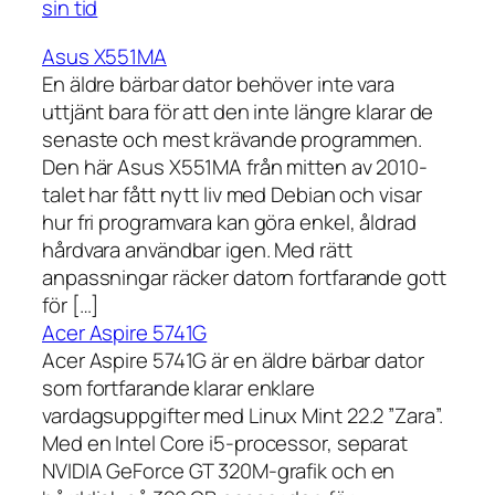
sin tid
Asus X551MA
En äldre bärbar dator behöver inte vara
uttjänt bara för att den inte längre klarar de
senaste och mest krävande programmen.
Den här Asus X551MA från mitten av 2010-
talet har fått nytt liv med Debian och visar
hur fri programvara kan göra enkel, åldrad
hårdvara användbar igen. Med rätt
anpassningar räcker datorn fortfarande gott
för […]
Acer Aspire 5741G
Acer Aspire 5741G är en äldre bärbar dator
som fortfarande klarar enklare
vardagsuppgifter med Linux Mint 22.2 ”Zara”.
Med en Intel Core i5-processor, separat
NVIDIA GeForce GT 320M-grafik och en