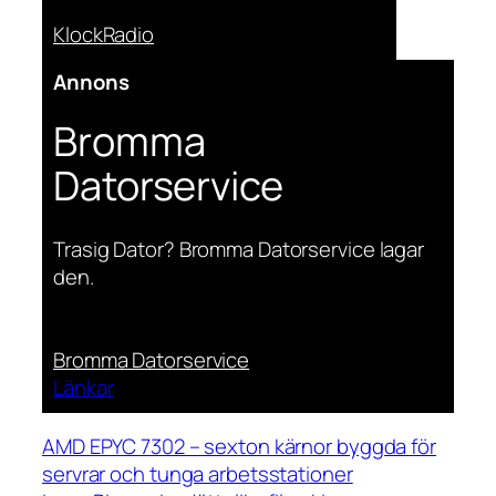
KlockRadio
Annons
Bromma
Datorservice
Trasig Dator? Bromma Datorservice lagar
den.
Bromma Datorservice
Länkar
AMD EPYC 7302 – sexton kärnor byggda för
servrar och tunga arbetsstationer