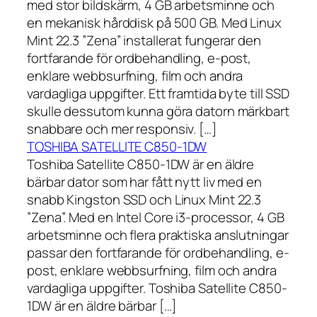
med stor bildskärm, 4 GB arbetsminne och
en mekanisk hårddisk på 500 GB. Med Linux
Mint 22.3 ”Zena” installerat fungerar den
fortfarande för ordbehandling, e-post,
enklare webbsurfning, film och andra
vardagliga uppgifter. Ett framtida byte till SSD
skulle dessutom kunna göra datorn märkbart
snabbare och mer responsiv. […]
TOSHIBA SATELLITE C850-1DW
Toshiba Satellite C850-1DW är en äldre
bärbar dator som har fått nytt liv med en
snabb Kingston SSD och Linux Mint 22.3
”Zena”. Med en Intel Core i3-processor, 4 GB
arbetsminne och flera praktiska anslutningar
passar den fortfarande för ordbehandling, e-
post, enklare webbsurfning, film och andra
vardagliga uppgifter. Toshiba Satellite C850-
1DW är en äldre bärbar […]