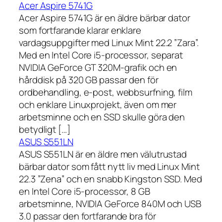
Acer Aspire 5741G
Acer Aspire 5741G är en äldre bärbar dator
som fortfarande klarar enklare
vardagsuppgifter med Linux Mint 22.2 ”Zara”.
Med en Intel Core i5-processor, separat
NVIDIA GeForce GT 320M-grafik och en
hårddisk på 320 GB passar den för
ordbehandling, e-post, webbsurfning, film
och enklare Linuxprojekt, även om mer
arbetsminne och en SSD skulle göra den
betydligt […]
ASUS S551LN
ASUS S551LN är en äldre men välutrustad
bärbar dator som fått nytt liv med Linux Mint
22.3 ”Zena” och en snabb Kingston SSD. Med
en Intel Core i5-processor, 8 GB
arbetsminne, NVIDIA GeForce 840M och USB
3.0 passar den fortfarande bra för