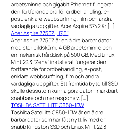
arbetsminne och gigabit Ethernet fungerar
den fortfarande bra för ordbehandling, e-
post, enklare webbsurfning, film och andra
vardagliga uppgifter. Acer Aspire 5742 är […]
Acer Aspire 7750Z , 17,3″
Acer Aspire 7750Z är en äldre bärbar dator
med stor bildskärm, 4 GB arbetsminne och
en mekanisk hårddisk på 500 GB. Med Linux
Mint 22.3 ”Zena” installerat fungerar den
fortfarande för ordbehandling, e-post,
enklare webbsurfning, film och andra
vardagliga uppgifter. Ett framtida byte till SSD
skulle dessutom kunna göra datorn märkbart
snabbare och mer responsiv. […]
TOSHIBA SATELLITE C850-1DW
Toshiba Satellite C850-1DW är en äldre
bärbar dator som har fått nytt liv med en
snabb Kingston SSD och Linux Mint 22.3