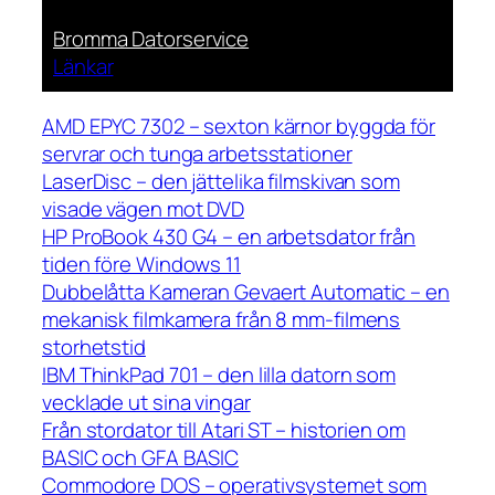
Bromma Datorservice
Länkar
AMD EPYC 7302 – sexton kärnor byggda för
servrar och tunga arbetsstationer
LaserDisc – den jättelika filmskivan som
visade vägen mot DVD
HP ProBook 430 G4 – en arbetsdator från
tiden före Windows 11
Dubbelåtta Kameran Gevaert Automatic – en
mekanisk filmkamera från 8 mm-filmens
storhetstid
IBM ThinkPad 701 – den lilla datorn som
vecklade ut sina vingar
Från stordator till Atari ST – historien om
BASIC och GFA BASIC
Commodore DOS – operativsystemet som