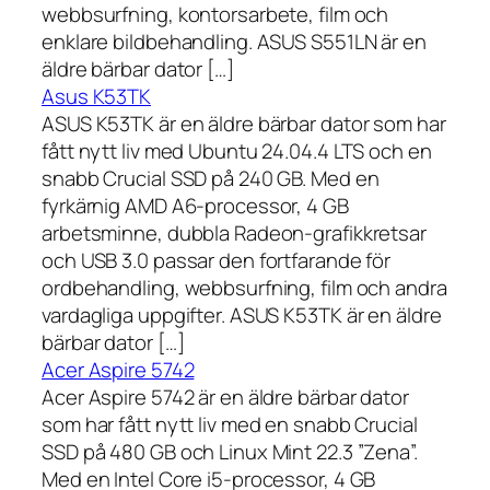
webbsurfning, kontorsarbete, film och
enklare bildbehandling. ASUS S551LN är en
äldre bärbar dator […]
Asus K53TK
ASUS K53TK är en äldre bärbar dator som har
fått nytt liv med Ubuntu 24.04.4 LTS och en
snabb Crucial SSD på 240 GB. Med en
fyrkärnig AMD A6-processor, 4 GB
arbetsminne, dubbla Radeon-grafikkretsar
och USB 3.0 passar den fortfarande för
ordbehandling, webbsurfning, film och andra
vardagliga uppgifter. ASUS K53TK är en äldre
bärbar dator […]
Acer Aspire 5742
Acer Aspire 5742 är en äldre bärbar dator
som har fått nytt liv med en snabb Crucial
SSD på 480 GB och Linux Mint 22.3 ”Zena”.
Med en Intel Core i5-processor, 4 GB