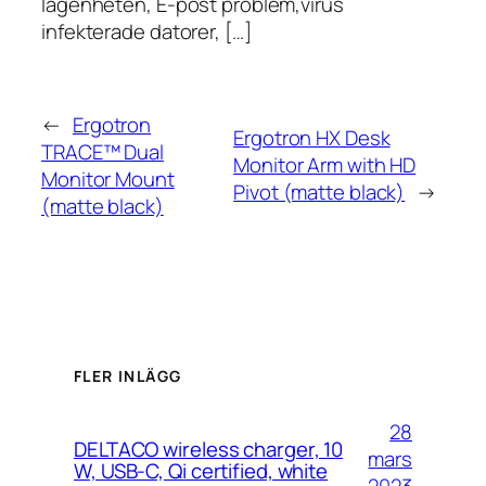
lägenheten, E-post problem,virus
infekterade datorer, […]
←
Ergotron
Ergotron HX Desk
TRACE™ Dual
Monitor Arm with HD
Monitor Mount
Pivot (matte black)
→
(matte black)
FLER INLÄGG
28
DELTACO wireless charger, 10
mars
W, USB-C, Qi certified, white