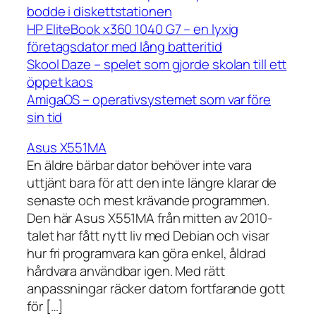
bodde i diskettstationen
HP EliteBook x360 1040 G7 – en lyxig
företagsdator med lång batteritid
Skool Daze – spelet som gjorde skolan till ett
öppet kaos
AmigaOS – operativsystemet som var före
sin tid
Asus X551MA
En äldre bärbar dator behöver inte vara
uttjänt bara för att den inte längre klarar de
senaste och mest krävande programmen.
Den här Asus X551MA från mitten av 2010-
talet har fått nytt liv med Debian och visar
hur fri programvara kan göra enkel, åldrad
hårdvara användbar igen. Med rätt
anpassningar räcker datorn fortfarande gott
för […]