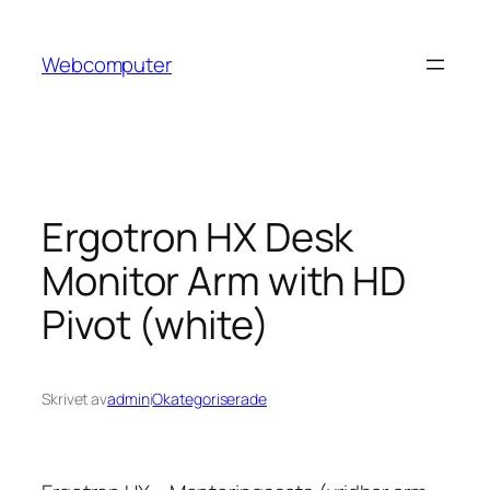
Hoppa
till
Webcomputer
innehåll
Ergotron HX Desk
Monitor Arm with HD
Pivot (white)
Skrivet av
admin
i
Okategoriserade