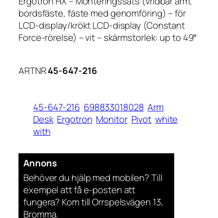
Ergotron HX – Monteringssats (vridbar arm,
bordsfäste, fäste med genomföring) – för
LCD-display/krökt LCD-display (Constant
Force-rörelse) – vit – skärmstorlek: up to 49″
ARTNR
45-647-216
45-647-216
698833018028
Arm
Desk
Ergotron
Monitor
Pivot
white
with
Annons
Behöver du hjälp med mobilen? Till
exempel att få e-posten att
fungera? Kom till Orrspelsvägen 13,
Bromma.