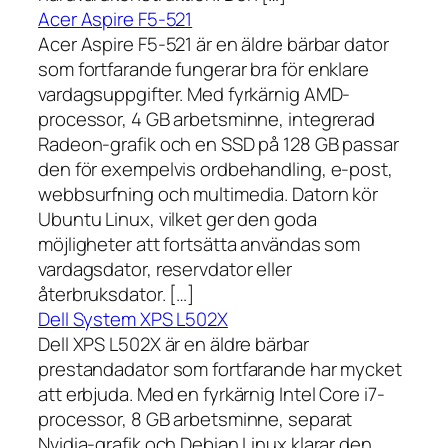
Acer Aspire F5-521
Acer Aspire F5-521 är en äldre bärbar dator
som fortfarande fungerar bra för enklare
vardagsuppgifter. Med fyrkärnig AMD-
processor, 4 GB arbetsminne, integrerad
Radeon-grafik och en SSD på 128 GB passar
den för exempelvis ordbehandling, e-post,
webbsurfning och multimedia. Datorn kör
Ubuntu Linux, vilket ger den goda
möjligheter att fortsätta användas som
vardagsdator, reservdator eller
återbruksdator. […]
Dell System XPS L502X
Dell XPS L502X är en äldre bärbar
prestandadator som fortfarande har mycket
att erbjuda. Med en fyrkärnig Intel Core i7-
processor, 8 GB arbetsminne, separat
Nvidia-grafik och Debian Linux klarar den