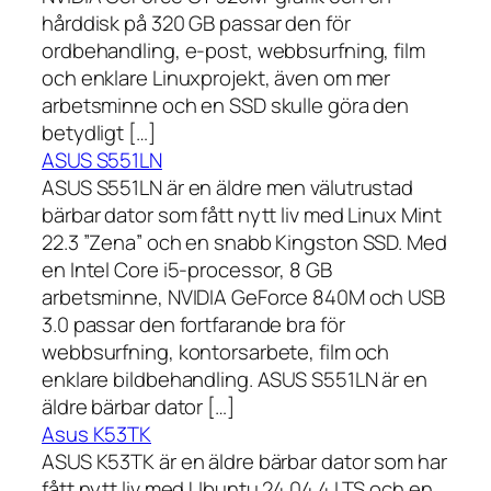
hårddisk på 320 GB passar den för
ordbehandling, e-post, webbsurfning, film
och enklare Linuxprojekt, även om mer
arbetsminne och en SSD skulle göra den
betydligt […]
ASUS S551LN
ASUS S551LN är en äldre men välutrustad
bärbar dator som fått nytt liv med Linux Mint
22.3 ”Zena” och en snabb Kingston SSD. Med
en Intel Core i5-processor, 8 GB
arbetsminne, NVIDIA GeForce 840M och USB
3.0 passar den fortfarande bra för
webbsurfning, kontorsarbete, film och
enklare bildbehandling. ASUS S551LN är en
äldre bärbar dator […]
Asus K53TK
ASUS K53TK är en äldre bärbar dator som har
fått nytt liv med Ubuntu 24.04.4 LTS och en