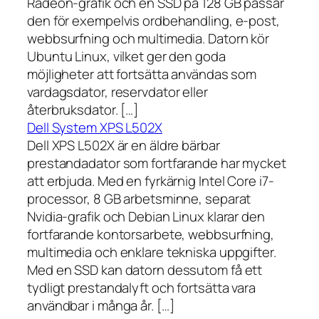
Radeon-grafik och en SSD på 128 GB passar
den för exempelvis ordbehandling, e-post,
webbsurfning och multimedia. Datorn kör
Ubuntu Linux, vilket ger den goda
möjligheter att fortsätta användas som
vardagsdator, reservdator eller
återbruksdator. […]
Dell System XPS L502X
Dell XPS L502X är en äldre bärbar
prestandadator som fortfarande har mycket
att erbjuda. Med en fyrkärnig Intel Core i7-
processor, 8 GB arbetsminne, separat
Nvidia-grafik och Debian Linux klarar den
fortfarande kontorsarbete, webbsurfning,
multimedia och enklare tekniska uppgifter.
Med en SSD kan datorn dessutom få ett
tydligt prestandalyft och fortsätta vara
användbar i många år. […]