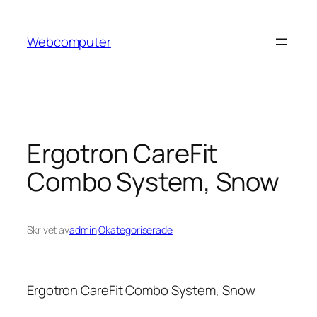
Hoppa
till
Webcomputer
innehåll
Ergotron CareFit
Combo System, Snow
Skrivet av
admin
i
Okategoriserade
Ergotron CareFit Combo System, Snow