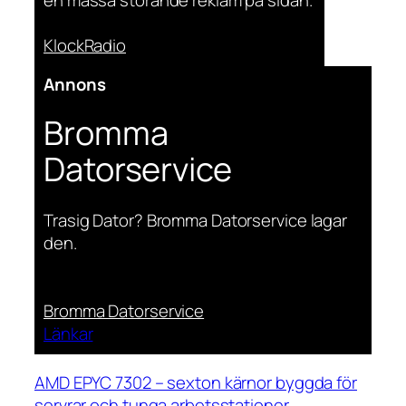
KlockRadio
Annons
Bromma
Datorservice
Trasig Dator? Bromma Datorservice lagar
den.
Bromma Datorservice
Länkar
AMD EPYC 7302 – sexton kärnor byggda för
servrar och tunga arbetsstationer