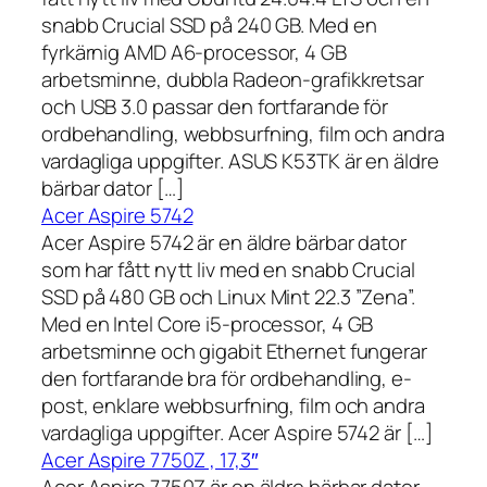
snabb Crucial SSD på 240 GB. Med en
fyrkärnig AMD A6-processor, 4 GB
arbetsminne, dubbla Radeon-grafikkretsar
och USB 3.0 passar den fortfarande för
ordbehandling, webbsurfning, film och andra
vardagliga uppgifter. ASUS K53TK är en äldre
bärbar dator […]
Acer Aspire 5742
Acer Aspire 5742 är en äldre bärbar dator
som har fått nytt liv med en snabb Crucial
SSD på 480 GB och Linux Mint 22.3 ”Zena”.
Med en Intel Core i5-processor, 4 GB
arbetsminne och gigabit Ethernet fungerar
den fortfarande bra för ordbehandling, e-
post, enklare webbsurfning, film och andra
vardagliga uppgifter. Acer Aspire 5742 är […]
Acer Aspire 7750Z , 17,3″