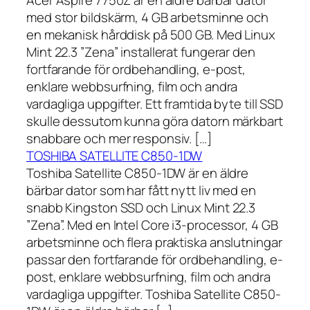
Acer Aspire 7750Z är en äldre bärbar dator
med stor bildskärm, 4 GB arbetsminne och
en mekanisk hårddisk på 500 GB. Med Linux
Mint 22.3 ”Zena” installerat fungerar den
fortfarande för ordbehandling, e-post,
enklare webbsurfning, film och andra
vardagliga uppgifter. Ett framtida byte till SSD
skulle dessutom kunna göra datorn märkbart
snabbare och mer responsiv. […]
TOSHIBA SATELLITE C850-1DW
Toshiba Satellite C850-1DW är en äldre
bärbar dator som har fått nytt liv med en
snabb Kingston SSD och Linux Mint 22.3
”Zena”. Med en Intel Core i3-processor, 4 GB
arbetsminne och flera praktiska anslutningar
passar den fortfarande för ordbehandling, e-
post, enklare webbsurfning, film och andra
vardagliga uppgifter. Toshiba Satellite C850-