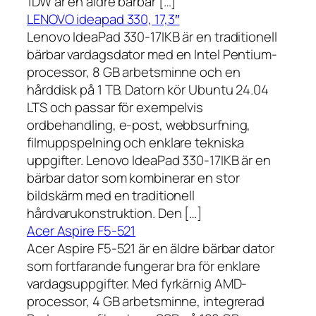
1DW är en äldre bärbar […]
LENOVO ideapad 330, 17,3″
Lenovo IdeaPad 330-17IKB är en traditionell
bärbar vardagsdator med en Intel Pentium-
processor, 8 GB arbetsminne och en
hårddisk på 1 TB. Datorn kör Ubuntu 24.04
LTS och passar för exempelvis
ordbehandling, e-post, webbsurfning,
filmuppspelning och enklare tekniska
uppgifter. Lenovo IdeaPad 330-17IKB är en
bärbar dator som kombinerar en stor
bildskärm med en traditionell
hårdvarukonstruktion. Den […]
Acer Aspire F5-521
Acer Aspire F5-521 är en äldre bärbar dator
som fortfarande fungerar bra för enklare
vardagsuppgifter. Med fyrkärnig AMD-
processor, 4 GB arbetsminne, integrerad