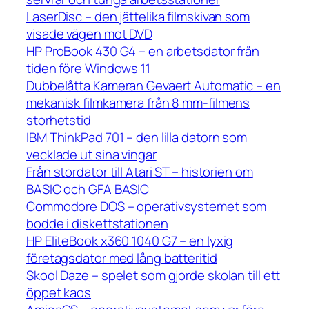
LaserDisc – den jättelika filmskivan som
visade vägen mot DVD
HP ProBook 430 G4 – en arbetsdator från
tiden före Windows 11
Dubbelåtta Kameran Gevaert Automatic – en
mekanisk filmkamera från 8 mm-filmens
storhetstid
IBM ThinkPad 701 – den lilla datorn som
vecklade ut sina vingar
Från stordator till Atari ST – historien om
BASIC och GFA BASIC
Commodore DOS – operativsystemet som
bodde i diskettstationen
HP EliteBook x360 1040 G7 – en lyxig
företagsdator med lång batteritid
Skool Daze – spelet som gjorde skolan till ett
öppet kaos