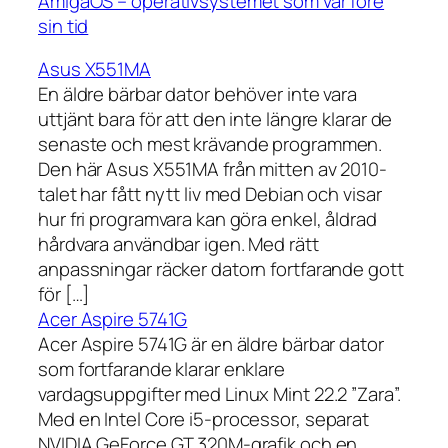
AmigaOS – operativsystemet som var före
sin tid
Asus X551MA
En äldre bärbar dator behöver inte vara
uttjänt bara för att den inte längre klarar de
senaste och mest krävande programmen.
Den här Asus X551MA från mitten av 2010-
talet har fått nytt liv med Debian och visar
hur fri programvara kan göra enkel, åldrad
hårdvara användbar igen. Med rätt
anpassningar räcker datorn fortfarande gott
för […]
Acer Aspire 5741G
Acer Aspire 5741G är en äldre bärbar dator
som fortfarande klarar enklare
vardagsuppgifter med Linux Mint 22.2 ”Zara”.
Med en Intel Core i5-processor, separat
NVIDIA GeForce GT 320M-grafik och en