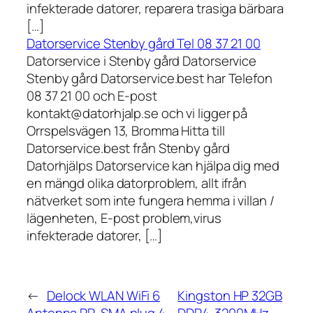
infekterade datorer, reparera trasiga bärbara
[…]
Datorservice Stenby gård Tel 08 37 21 00
Datorservice i Stenby gård Datorservice
Stenby gård Datorservice.best har Telefon
08 37 21 00 och E-post
kontakt@datorhjalp.se och vi ligger på
Orrspelsvägen 13, Bromma Hitta till
Datorservice.best från Stenby gård
Datorhjälps Datorservice kan hjälpa dig med
en mängd olika datorproblem, allt ifrån
nätverket som inte fungera hemma i villan /
lägenheten, E-post problem,virus
infekterade datorer, […]
←
Delock WLAN WiFi 6
Kingston HP 32GB
Antenna RP-SMA plug 4 –
DDR4-3200MHz