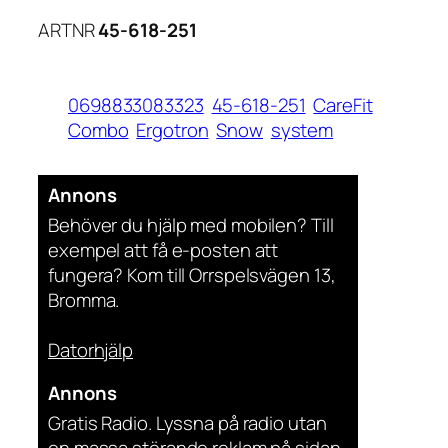
ARTNR
45-618-251
0698833083323
45-618-251
CareFit
Combo
Ergotron
Snow
system
Annons
Behöver du hjälp med mobilen? Till
exempel att få e-posten att
fungera? Kom till Orrspelsvägen 13,
Bromma.
Datorhjälp
Annons
Gratis Radio. Lyssna på radio utan
en massa störande reklam på sidan.