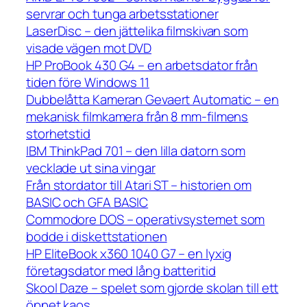
servrar och tunga arbetsstationer
LaserDisc – den jättelika filmskivan som
visade vägen mot DVD
HP ProBook 430 G4 – en arbetsdator från
tiden före Windows 11
Dubbelåtta Kameran Gevaert Automatic – en
mekanisk filmkamera från 8 mm-filmens
storhetstid
IBM ThinkPad 701 – den lilla datorn som
vecklade ut sina vingar
Från stordator till Atari ST – historien om
BASIC och GFA BASIC
Commodore DOS – operativsystemet som
bodde i diskettstationen
HP EliteBook x360 1040 G7 – en lyxig
företagsdator med lång batteritid
Skool Daze – spelet som gjorde skolan till ett
öppet kaos