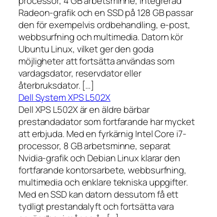
processor, 4 GB arbetsminne, integrerad
Radeon-grafik och en SSD på 128 GB passar
den för exempelvis ordbehandling, e-post,
webbsurfning och multimedia. Datorn kör
Ubuntu Linux, vilket ger den goda
möjligheter att fortsätta användas som
vardagsdator, reservdator eller
återbruksdator. […]
Dell System XPS L502X
Dell XPS L502X är en äldre bärbar
prestandadator som fortfarande har mycket
att erbjuda. Med en fyrkärnig Intel Core i7-
processor, 8 GB arbetsminne, separat
Nvidia-grafik och Debian Linux klarar den
fortfarande kontorsarbete, webbsurfning,
multimedia och enklare tekniska uppgifter.
Med en SSD kan datorn dessutom få ett
tydligt prestandalyft och fortsätta vara