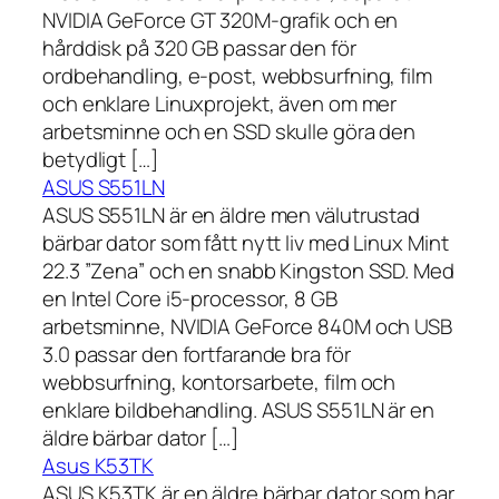
NVIDIA GeForce GT 320M-grafik och en
hårddisk på 320 GB passar den för
ordbehandling, e-post, webbsurfning, film
och enklare Linuxprojekt, även om mer
arbetsminne och en SSD skulle göra den
betydligt […]
ASUS S551LN
ASUS S551LN är en äldre men välutrustad
bärbar dator som fått nytt liv med Linux Mint
22.3 ”Zena” och en snabb Kingston SSD. Med
en Intel Core i5-processor, 8 GB
arbetsminne, NVIDIA GeForce 840M och USB
3.0 passar den fortfarande bra för
webbsurfning, kontorsarbete, film och
enklare bildbehandling. ASUS S551LN är en
äldre bärbar dator […]
Asus K53TK
ASUS K53TK är en äldre bärbar dator som har