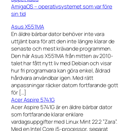
AmigaOS – operativsystemet som var före
sin tid
Asus X551MA
En äldre bärbar dator behöver inte vara
uttjänt bara för att den inte längre klarar de
senaste och mest krävande programmen.
Den här Asus X551MA från mitten av 2010-
talet har fått nytt liv med Debian och visar
hur fri programvara kan göra enkel, åldrad
hårdvara användbar igen. Med rätt
anpassningar räcker datorn fortfarande gott
för […]
Acer Aspire 5741G
Acer Aspire 5741G är en äldre bärbar dator
som fortfarande klarar enklare
vardagsuppgifter med Linux Mint 22.2 ”Zara”.
Med en Intel Core i5-processor, separat