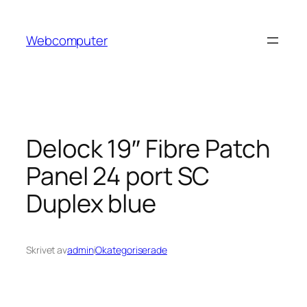
Hoppa
till
Webcomputer
innehåll
Delock 19″ Fibre Patch
Panel 24 port SC
Duplex blue
Skrivet av
admin
i
Okategoriserade