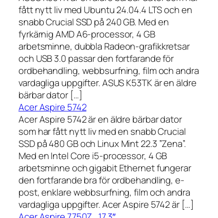
fått nytt liv med Ubuntu 24.04.4 LTS och en
snabb Crucial SSD på 240 GB. Med en
fyrkärnig AMD A6-processor, 4 GB
arbetsminne, dubbla Radeon-grafikkretsar
och USB 3.0 passar den fortfarande för
ordbehandling, webbsurfning, film och andra
vardagliga uppgifter. ASUS K53TK är en äldre
bärbar dator […]
Acer Aspire 5742
Acer Aspire 5742 är en äldre bärbar dator
som har fått nytt liv med en snabb Crucial
SSD på 480 GB och Linux Mint 22.3 ”Zena”.
Med en Intel Core i5-processor, 4 GB
arbetsminne och gigabit Ethernet fungerar
den fortfarande bra för ordbehandling, e-
post, enklare webbsurfning, film och andra
vardagliga uppgifter. Acer Aspire 5742 är […]
Acer Aspire 7750Z , 17,3″