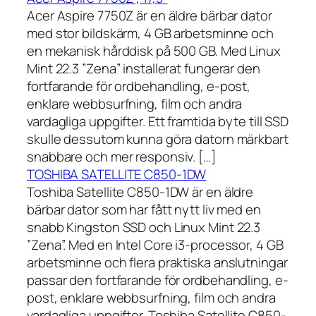
Acer Aspire 7750Z är en äldre bärbar dator
med stor bildskärm, 4 GB arbetsminne och
en mekanisk hårddisk på 500 GB. Med Linux
Mint 22.3 ”Zena” installerat fungerar den
fortfarande för ordbehandling, e-post,
enklare webbsurfning, film och andra
vardagliga uppgifter. Ett framtida byte till SSD
skulle dessutom kunna göra datorn märkbart
snabbare och mer responsiv. […]
TOSHIBA SATELLITE C850-1DW
Toshiba Satellite C850-1DW är en äldre
bärbar dator som har fått nytt liv med en
snabb Kingston SSD och Linux Mint 22.3
”Zena”. Med en Intel Core i3-processor, 4 GB
arbetsminne och flera praktiska anslutningar
passar den fortfarande för ordbehandling, e-
post, enklare webbsurfning, film och andra
vardagliga uppgifter. Toshiba Satellite C850-