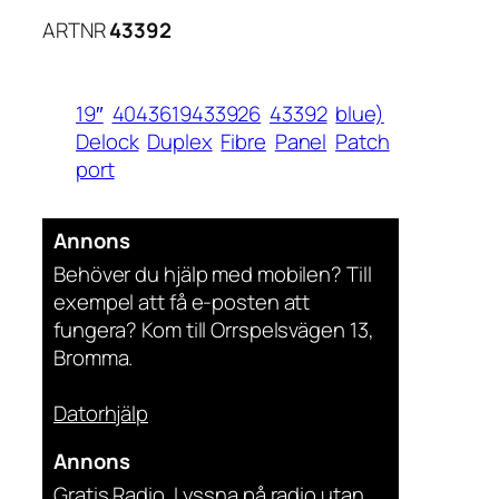
ARTNR
43392
19″
4043619433926
43392
blue)
Delock
Duplex
Fibre
Panel
Patch
port
Annons
Behöver du hjälp med mobilen? Till
exempel att få e-posten att
fungera? Kom till Orrspelsvägen 13,
Bromma.
Datorhjälp
Annons
Gratis Radio. Lyssna på radio utan