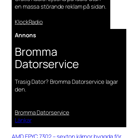
en massa störande reklam på sidan.
KlockRadio
Annons
Bromma
Datorservice
Trasig Dator? Bromma Datorservice lagar
den.
Bromma Datorservice
Länkar
AMD EPYC 7302 – sexton kärnor byggda för