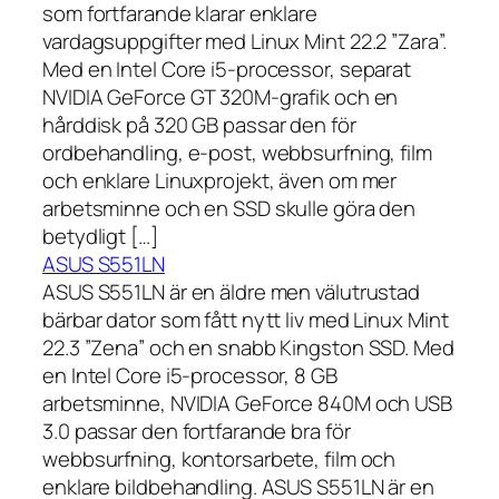
som fortfarande klarar enklare
vardagsuppgifter med Linux Mint 22.2 ”Zara”.
Med en Intel Core i5-processor, separat
NVIDIA GeForce GT 320M-grafik och en
hårddisk på 320 GB passar den för
ordbehandling, e-post, webbsurfning, film
och enklare Linuxprojekt, även om mer
arbetsminne och en SSD skulle göra den
betydligt […]
ASUS S551LN
ASUS S551LN är en äldre men välutrustad
bärbar dator som fått nytt liv med Linux Mint
22.3 ”Zena” och en snabb Kingston SSD. Med
en Intel Core i5-processor, 8 GB
arbetsminne, NVIDIA GeForce 840M och USB
3.0 passar den fortfarande bra för
webbsurfning, kontorsarbete, film och
enklare bildbehandling. ASUS S551LN är en