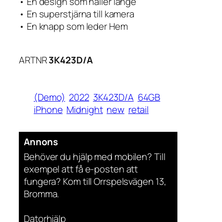
• En design som håller länge
• En superstjärna till kamera
• En knapp som leder Hem
ARTNR
3K423D/A
(Demo)
2022
3K423D/A
64GB
iPhone
Midnight
new
retail
Annons
Behöver du hjälp med mobilen? Till
exempel att få e-posten att
fungera? Kom till Orrspelsvägen 13,
Bromma.
Datorhjälp