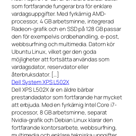
som fortfarande fungerar bra för enklare
vardagsuppgifter. Med fyrkärnig AMD-
processor, 4 GB arbetsminne, integrerad
Radeon-grafik och en SSD på 128 GB passar
den för exempelvis ordbehandling, e-post,
webbsurfning och multimedia. Datorn kör
Ubuntu Linux, vilket ger den goda
möjligheter att fortsätta användas som
vardagsdator, reservdator eller
återbruksdator. […]
Dell System XPS L502X
Dell XPS L502X är en äldre bärbar
prestandadator som fortfarande har mycket
att erbjuda. Med en fyrkärnig Intel Core i7-
processor, 8 GB arbetsminne, separat
Nvidia-grafik och Debian Linux klarar den
fortfarande kontorsarbete, webbsurfning,
multimedia och enklare tekniska uppgifter.