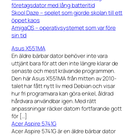
företagsdator med lång batteritid
Skool Daze – spelet som gjorde skolan till ett
öppet kaos
AmigaOS – operativsystemet som var före
sin tid
Asus X551MA
En äldre bärbar dator behöver inte vara
uttjänt bara för att den inte längre klarar de
senaste och mest krävande programmen.
Den här Asus X551MA från mitten av 2010-
talet har fått nytt liv med Debian och visar
hur fri programvara kan göra enkel, åldrad
hårdvara användbar igen. Med rätt
anpassningar räcker datorn fortfarande gott
för […]
Acer Aspire 5741G
Acer Aspire 5741G är en äldre bärbar dator