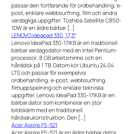
passar den fortfarande för ordbehandling, e-
post, enklare webbsurfning, film och andra
vardagliga uppgifter. Toshiba Satellite C850-
1DW är en äldre bärbar […]
LENOVO ideapad 330, 17,3″
Lenovo IdeaPad 330-17IKB är en traditionell
bärbar vardagsdator med en Intel Pentium-
processor, 8 GB arbetsminne och en
hårddisk på 1 TB. Datorn kör Ubuntu 24.04
LTS och passar för exempelvis
ordbehandling, e-post, webbsurfning,
filmuppspelning och enklare tekniska
uppgifter. Lenovo IdeaPad 330-17IKB är en
bärbar dator som kombinerar en stor
bildskärm med en traditionell
hårdvarukonstruktion. Den […]
Acer Aspire F5-521
Acer Aspire F5-521 är en äldre bärbar dator