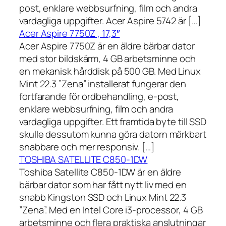
post, enklare webbsurfning, film och andra
vardagliga uppgifter. Acer Aspire 5742 är […]
Acer Aspire 7750Z , 17,3″
Acer Aspire 7750Z är en äldre bärbar dator
med stor bildskärm, 4 GB arbetsminne och
en mekanisk hårddisk på 500 GB. Med Linux
Mint 22.3 ”Zena” installerat fungerar den
fortfarande för ordbehandling, e-post,
enklare webbsurfning, film och andra
vardagliga uppgifter. Ett framtida byte till SSD
skulle dessutom kunna göra datorn märkbart
snabbare och mer responsiv. […]
TOSHIBA SATELLITE C850-1DW
Toshiba Satellite C850-1DW är en äldre
bärbar dator som har fått nytt liv med en
snabb Kingston SSD och Linux Mint 22.3
”Zena”. Med en Intel Core i3-processor, 4 GB
arbetsminne och flera praktiska anslutningar