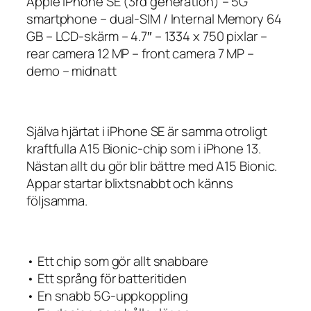
Apple iPhone SE (3rd generation) – 5G
smartphone – dual-SIM / Internal Memory 64
GB – LCD-skärm – 4.7″ – 1334 x 750 pixlar –
rear camera 12 MP – front camera 7 MP –
demo – midnatt
Själva hjärtat i iPhone SE är samma otroligt
kraftfulla A15 Bionic‑chip som i iPhone 13.
Nästan allt du gör blir bättre med A15 Bionic.
Appar startar blixt­snabbt och känns
följsamma.
• Ett chip som gör allt snabbare
• Ett språng för batteritiden
• En snabb 5G-uppkoppling