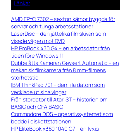
Länkar
AMD EPYC 7302 – sexton kärnor byggda för
servrar och tunga arbetsstationer
LaserDisc – den jättelika filmskivan som
visade vägen mot DVD
HP ProBook 430 G4 – en arbetsdator från
tiden före Windows 11
Dubbelåtta Kameran Gevaert Automatic – en
mekanisk filmkamera från 8 mm-filmens
storhetstid
IBM ThinkPad 701 – den lilla datorn som
vecklade ut sina vingar
Från stordator till Atari ST – historien om
BASIC och GFA BASIC
Commodore DOS – operativsystemet som
bodde i diskettstationen
HP EliteBook x360 1040 G7 – en lyxig