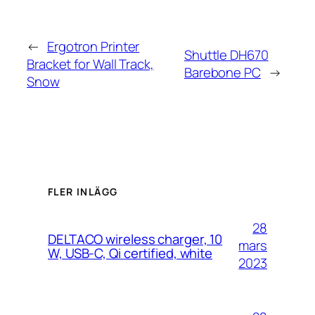
←
Ergotron Printer
Shuttle DH670
Bracket for Wall Track,
Barebone PC
→
Snow
FLER INLÄGG
28
DELTACO wireless charger, 10
mars
W, USB-C, Qi certified, white
2023