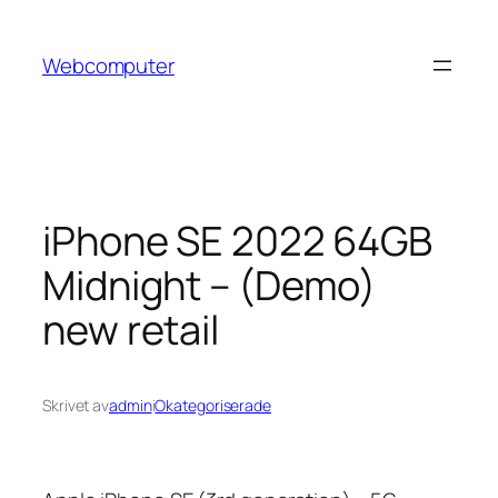
Hoppa
till
Webcomputer
innehåll
iPhone SE 2022 64GB
Midnight – (Demo)
new retail
Skrivet av
admin
i
Okategoriserade