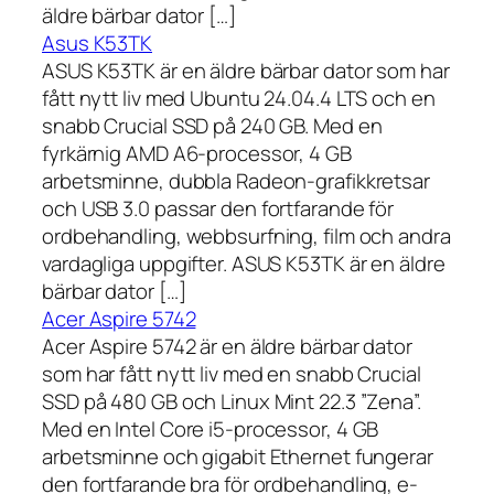
äldre bärbar dator […]
Asus K53TK
ASUS K53TK är en äldre bärbar dator som har
fått nytt liv med Ubuntu 24.04.4 LTS och en
snabb Crucial SSD på 240 GB. Med en
fyrkärnig AMD A6-processor, 4 GB
arbetsminne, dubbla Radeon-grafikkretsar
och USB 3.0 passar den fortfarande för
ordbehandling, webbsurfning, film och andra
vardagliga uppgifter. ASUS K53TK är en äldre
bärbar dator […]
Acer Aspire 5742
Acer Aspire 5742 är en äldre bärbar dator
som har fått nytt liv med en snabb Crucial
SSD på 480 GB och Linux Mint 22.3 ”Zena”.
Med en Intel Core i5-processor, 4 GB
arbetsminne och gigabit Ethernet fungerar
den fortfarande bra för ordbehandling, e-